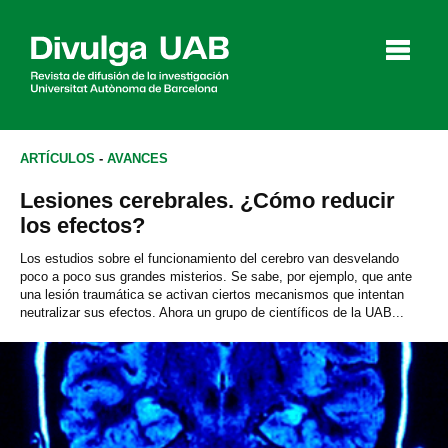
p
a
l
ARTÍCULOS
-
AVANCES
Lesiones cerebrales. ¿Cómo reducir
Artículos
Entrevistas
Vídeos
los efectos?
Los estudios sobre el funcionamiento del cerebro van desvelando
poco a poco sus grandes misterios. Se sabe, por ejemplo, que ante
una lesión traumática se activan ciertos mecanismos que intentan
Agenda
neutralizar sus efectos. Ahora un grupo de científicos de la UAB...
English
Català
BUSCAR