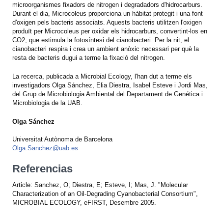
microorganismes fixadors de nitrogen i degradadors d'hidrocarburs.
Durant el dia, Microcoleus proporciona un hàbitat protegit i una font
d'oxigen pels bacteris associats. Aquests bacteris utilitzen l'oxigen
produït per Microcoleus per oxidar els hidrocarburs, convertint-los en
CO2, que estimula la fotosíntesi del cianobacteri. Per la nit, el
cianobacteri respira i crea un ambient anòxic necessari per què la
resta de bacteris dugui a terme la fixació del nitrogen.
La recerca, publicada a Microbial Ecology, l'han dut a terme els
investigadors Olga Sánchez, Elia Diestra, Isabel Esteve i Jordi Mas,
del Grup de Microbiologia Ambiental del Departament de Genética i
Microbiologia de la UAB.
Olga Sánchez
Universitat Autònoma de Barcelona
Olga.Sanchez@uab.es
Referencias
Article: Sanchez, O; Diestra, E; Esteve, I; Mas, J. "Molecular
Characterization of an Oil-Degrading Cyanobacterial Consortium",
MICROBIAL ECOLOGY, eFIRST, Desembre 2005.