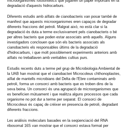
microorganismes fotosintètics que jugaven un paper important en la
degradació d'aquests hidrocarburs.
Diferents estudis amb aïllats de cianobacteris van posar també de
manifest que aquests microorganismes eren capaços de degradar
diferents fraccions del petroli. Malgrat això, no està clar si la
degradació és duta a terme exclusivament pels cianobacteris o bé
per altres bacteris que poden estar associats amb aquells. Alguns
investigadors conclouen que són els bacteris associats als
cianobacteris els responsables últims de la degradació
d'hidrocarburs, i que molt possiblement experiments anteriors amb
aïllats no treballaven amb veritables cultius purs.
Estudis recents duts a terme pel grup de Microbiologia Ambiental de
la UAB han mostrat que el cianobacteri Microcoleus chthonoplastes,
aïllat de mantells microbians del Delta de l'Ebre contaminats amb
petroli, forma un consorci amb bacteris que es troben dins de la
seva beina. Un consorci és una agrupació de microorganismes que
es beneficien mútuament i que realitza alguns processos que cada
organisme no pot dur a terme per separat. El consorci de
Microcoleus és capaç de créixer en presencia de petroli, degradant
diferents fraccions.
Les anàlisis moleculars basades en la seqüenciació del RNA
ribosomal 16S van mostrar que el consorci estava format per