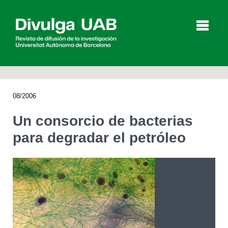
p
a
l
08/2006
Artículos
Entrevistas
Vídeos
Un consorcio de bacterias
para degradar el petróleo
Agenda
English
Català
BUSCAR