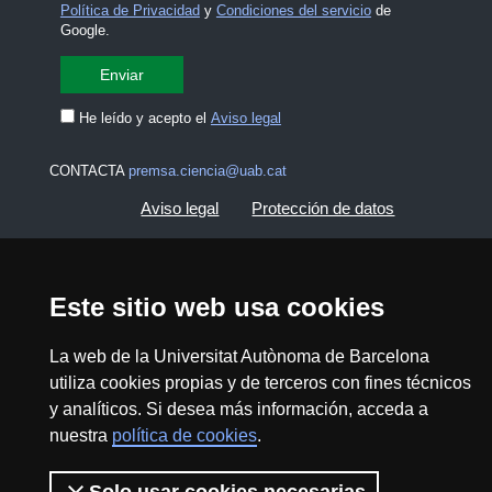
Política de Privacidad
y
Condiciones del servicio
de
Google.
He leído y acepto el
Aviso legal
CONTACTA
premsa.ciencia@uab.cat
Aviso legal
Protección de datos
Sobre el web
Accesibilidad web
Este sitio web usa cookies
Mapa del web UAB
La web de la Universitat Autònoma de Barcelona
utiliza cookies propias y de terceros con fines técnicos
2026 Divulga UAB - Commons Reconocimiento -
y analíticos. Si desea más información, acceda a
No Comercial (CC BY NC) - ISSN: 2014-6388
nuestra
política de cookies
.
View low-bandwidth version