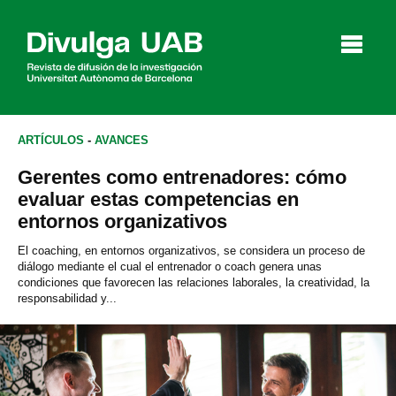
p
a
l
ARTÍCULOS
-
AVANCES
Gerentes como entrenadores: cómo
Artículos
Entrevistas
Vídeos
evaluar estas competencias en
entornos organizativos
El coaching, en entornos organizativos, se considera un proceso de
diálogo mediante el cual el entrenador o coach genera unas
Agenda
condiciones que favorecen las relaciones laborales, la creatividad, la
responsabilidad y...
English
Català
BUSCAR