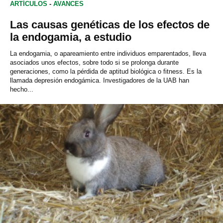
ARTÍCULOS
-
AVANCES
Las causas genéticas de los efectos de
la endogamia, a estudio
La endogamia, o apareamiento entre individuos emparentados, lleva
asociados unos efectos, sobre todo si se prolonga durante
generaciones, como la pérdida de aptitud biológica o fitness. Es la
llamada depresión endogámica. Investigadores de la UAB han
hecho...