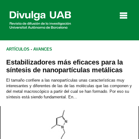
p
a
l
ARTÍCULOS
-
AVANCES
Estabilizadores más eficaces para la
Artículos
Entrevistas
Vídeos
síntesis de nanopartículas metálicas
El tamaño confiere a las nanopartículas unas características muy
interesantes y diferentes de las de las moléculas que las componen y
del metal macroscópico a partir del cual se han formado. Por eso su
Agenda
síntesis está siendo fundamental. En...
English
Català
BUSCAR