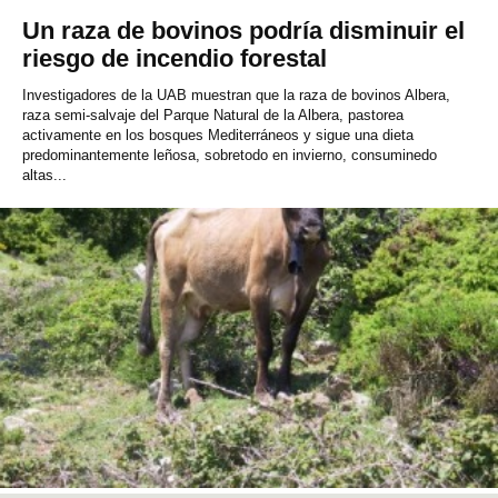
Un raza de bovinos podría disminuir el
riesgo de incendio forestal
Investigadores de la UAB muestran que la raza de bovinos Albera,
raza semi-salvaje del Parque Natural de la Albera, pastorea
activamente en los bosques Mediterráneos y sigue una dieta
predominantemente leñosa, sobretodo en invierno, consuminedo
altas...