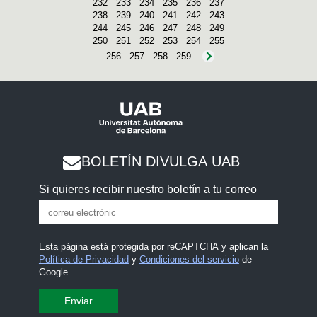
232
233
234
235
236
237
238
239
240
241
242
243
244
245
246
247
248
249
250
251
252
253
254
255
256
257
258
259
BOLETÍN DIVULGA UAB
Si quieres recibir nuestro boletín a tu correo
Esta página está protegida por reCAPTCHA y aplican la
Política de Privacidad
y
Condiciones del servicio
de
Google.