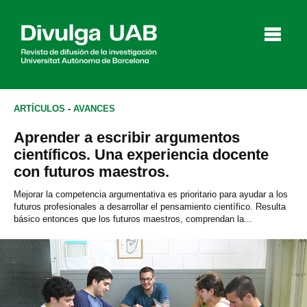
p
a
l
ARTÍCULOS
-
AVANCES
Aprender a escribir argumentos
Artículos
Entrevistas
Vídeos
científicos. Una experiencia docente
con futuros maestros.
Mejorar la competencia argumentativa es prioritario para ayudar a los
futuros profesionales a desarrollar el pensamiento científico. Resulta
Agenda
básico entonces que los futuros maestros, comprendan la...
English
Català
BUSCAR