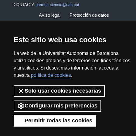
CONTACTA
premsa.ciencia@uab.cat
Aviso legal
Protección de datos
Sobre el web
Accesibilidad web
Este sitio web usa cookies
Mapa del web UAB
La web de la Universitat Autònoma de Barcelona
utiliza cookies propias y de terceros con fines técnicos
2026 Divulga UAB - Commons Reconocimiento -
y analíticos. Si desea más información, acceda a
No Comercial (CC BY NC) - ISSN: 2014-6388
nuestra
política de cookies
.
View low-bandwidth version
Solo usar cookies necesarias
Configurar mis preferencias
Permitir todas las cookies