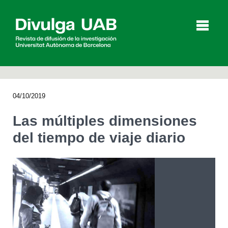
p
a
l
04/10/2019
Artículos
Entrevistas
Vídeos
Las múltiples dimensiones
del tiempo de viaje diario
Agenda
English
Català
BUSCAR