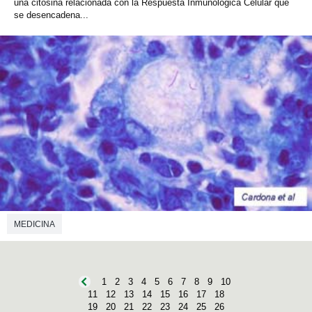
una citosina relacionada con la Respuesta Inmunológica Celular que
se desencadena...
MEDICINA
1
2
3
4
5
6
7
8
9
10
11
12
13
14
15
16
17
18
19
20
21
22
23
24
25
26