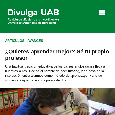
p
a
l
ARTÍCULOS
-
AVANCES
¿Quieres aprender mejor? Sé tu propio
Artículos
Entrevistas
Vídeos
profesor
Una habitual tradición educativa de los países anglosajones llega a
nuestras aulas. Recibe el nombre de peer tutoring, y se basa en la
interacción entre alumnos como método de aprendizaje. Parte del
Agenda
siguiente esquema: en una pareja de dos...
English
Català
BUSCAR