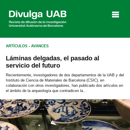
p
a
l
ARTÍCULOS
-
AVANCES
Láminas delgadas, el pasado al
Artículos
Entrevistas
Vídeos
servicio del futuro
Recientemente, investigadores de dos departamentos de la UAB y del
Instituto de Ciencia de Materiales de Barcelona (CSIC), en
colaboración con otros investigadores, han publicado dos artículos en
Agenda
el ámbito de la arqueología que contradicen la...
English
Català
BUSCAR