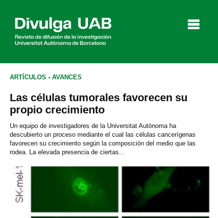
p
a
l
ARTÍCULOS
-
AVANCES
Las células tumorales favorecen su
Artículos
Entrevistas
Vídeos
propio crecimiento
Un equipo de investigadores de la Universitat Autònoma ha
descubierto un proceso mediante el cual las células cancerígenas
favorecen su crecimiento según la composición del medio que las
Agenda
rodea. La elevada presencia de ciertas...
English
Català
BUSCAR