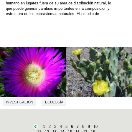
humano en lugares fuera de su área de distribución natural, lo
que puede generar cambios importantes en la composición y
estructura de los ecosistemas naturales. El estudio de...
INVESTIGACIÓN
ECOLOGÍA
1
2
3
4
5
6
7
8
9
10
11
12
13
14
15
16
17
18