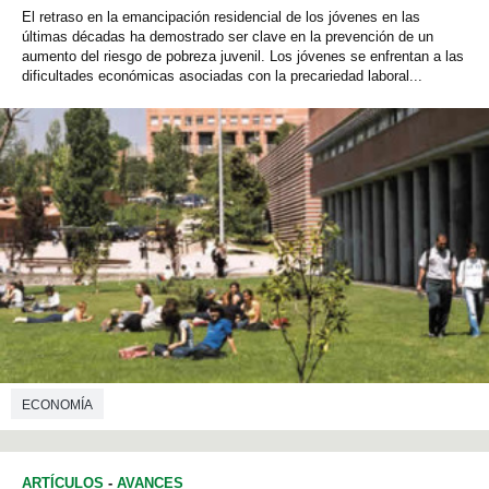
El retraso en la emancipación residencial de los jóvenes en las
últimas décadas ha demostrado ser clave en la prevención de un
aumento del riesgo de pobreza juvenil. Los jóvenes se enfrentan a las
dificultades económicas asociadas con la precariedad laboral...
ECONOMÍA
ARTÍCULOS
-
AVANCES