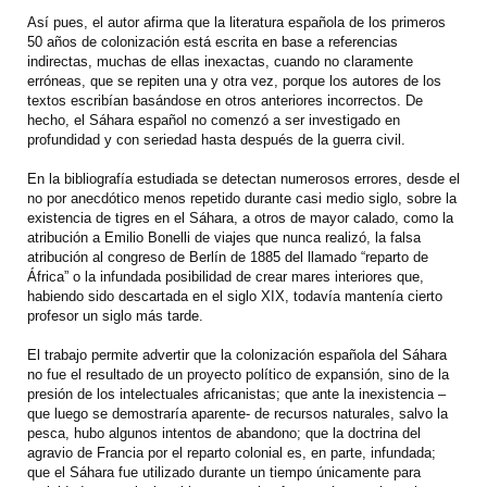
Así pues, el autor afirma que la literatura española de los primeros
50 años de colonización está escrita en base a referencias
indirectas, muchas de ellas inexactas, cuando no claramente
erróneas, que se repiten una y otra vez, porque los autores de los
textos escribían basándose en otros anteriores incorrectos. De
hecho, el Sáhara español no comenzó a ser investigado en
profundidad y con seriedad hasta después de la guerra civil.
En la bibliografía estudiada se detectan numerosos errores, desde el
no por anecdótico menos repetido durante casi medio siglo, sobre la
existencia de tigres en el Sáhara, a otros de mayor calado, como la
atribución a Emilio Bonelli de viajes que nunca realizó, la falsa
atribución al congreso de Berlín de 1885 del llamado “reparto de
África” o la infundada posibilidad de crear mares interiores que,
habiendo sido descartada en el siglo XIX, todavía mantenía cierto
profesor un siglo más tarde.
El trabajo permite advertir que la colonización española del Sáhara
no fue el resultado de un proyecto político de expansión, sino de la
presión de los intelectuales africanistas; que ante la inexistencia –
que luego se demostraría aparente- de recursos naturales, salvo la
pesca, hubo algunos intentos de abandono; que la doctrina del
agravio de Francia por el reparto colonial es, en parte, infundada;
que el Sáhara fue utilizado durante un tiempo únicamente para