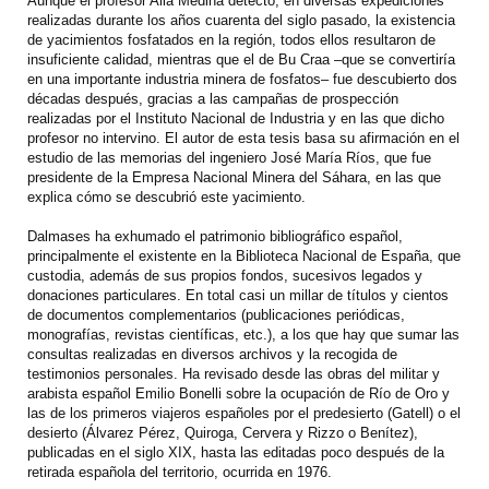
Aunque el profesor Alia Medina detectó, en diversas expediciones
realizadas durante los años cuarenta del siglo pasado, la existencia
de yacimientos fosfatados en la región, todos ellos resultaron de
insuficiente calidad, mientras que el de Bu Craa –que se convertiría
en una importante industria minera de fosfatos– fue descubierto dos
décadas después, gracias a las campañas de prospección
realizadas por el Instituto Nacional de Industria y en las que dicho
profesor no intervino. El autor de esta tesis basa su afirmación en el
estudio de las memorias del ingeniero José María Ríos, que fue
presidente de la Empresa Nacional Minera del Sáhara, en las que
explica cómo se descubrió este yacimiento.
Dalmases ha exhumado el patrimonio bibliográfico español,
principalmente el existente en la Biblioteca Nacional de España, que
custodia, además de sus propios fondos, sucesivos legados y
donaciones particulares. En total casi un millar de títulos y cientos
de documentos complementarios (publicaciones periódicas,
monografías, revistas científicas, etc.), a los que hay que sumar las
consultas realizadas en diversos archivos y la recogida de
testimonios personales. Ha revisado desde las obras del militar y
arabista español Emilio Bonelli sobre la ocupación de Río de Oro y
las de los primeros viajeros españoles por el predesierto (Gatell) o el
desierto (Álvarez Pérez, Quiroga, Cervera y Rizzo o Benítez),
publicadas en el siglo XIX, hasta las editadas poco después de la
retirada española del territorio, ocurrida en 1976.