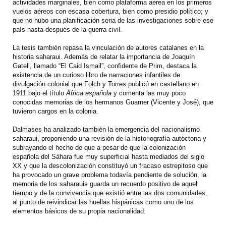
actividades marginales, bien como plataforma aérea en los primeros
vuelos aéreos con escasa cobertura, bien como presidio político; y
que no hubo una planificación seria de las investigaciones sobre ese
país hasta después de la guerra civil.
La tesis también repasa la vinculación de autores catalanes en la
historia saharaui. Además de relatar la importancia de Joaquín
Gatell, llamado “El Caid Ismail”, confidente de Prim, destaca la
existencia de un curioso libro de narraciones infantiles de
divulgación colonial que Folch y Torres publicó en castellano en
1911 bajo el título
África española
y comenta las muy poco
conocidas memorias de los hermanos Guarner (Vicente y José), que
tuvieron cargos en la colonia.
Dalmases ha analizado también la emergencia del nacionalismo
saharaui, proponiendo una revisión de la historiografía autóctona y
subrayando el hecho de que a pesar de que la colonización
española del Sáhara fue muy superficial hasta mediados del siglo
XX y que la descolonización constituyó un fracaso estrepitoso que
ha provocado un grave problema todavía pendiente de solución, la
memoria de los saharauis guarda un recuerdo positivo de aquel
tiempo y de la convivencia que existió entre las dos comunidades,
al punto de reivindicar las huellas hispánicas como uno de los
elementos básicos de su propia nacionalidad.