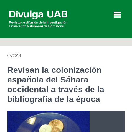
p
a
l
02/2014
Artículos
Entrevistas
Vídeos
Revisan la colonización
española del Sáhara
occidental a través de la
Agenda
bibliografía de la época
English
Català
BUSCAR