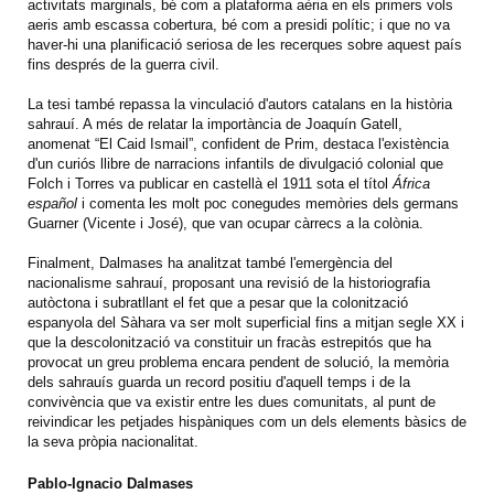
activitats marginals, bé com a plataforma aèria en els primers vols
aeris amb escassa cobertura, bé com a presidi polític; i que no va
haver-hi una planificació seriosa de les recerques sobre aquest país
fins després de la guerra civil.
La tesi també repassa la vinculació d'autors catalans en la història
sahrauí. A més de relatar la importància de Joaquín Gatell,
anomenat “El Caid Ismail”, confident de Prim, destaca l'existència
d'un curiós llibre de narracions infantils de divulgació colonial que
Folch i Torres va publicar en castellà el 1911 sota el títol
África
español
i comenta les molt poc conegudes memòries dels germans
Guarner (Vicente i José), que van ocupar càrrecs a la colònia.
Finalment, Dalmases ha analitzat també l'emergència del
nacionalisme sahrauí, proposant una revisió de la historiografia
autòctona i subratllant el fet que a pesar que la colonització
espanyola del Sàhara va ser molt superficial fins a mitjan segle XX i
que la descolonització va constituir un fracàs estrepitós que ha
provocat un greu problema encara pendent de solució, la memòria
dels sahrauís guarda un record positiu d'aquell temps i de la
convivència que va existir entre les dues comunitats, al punt de
reivindicar les petjades hispàniques com un dels elements bàsics de
la seva pròpia nacionalitat.
Pablo-Ignacio Dalmases