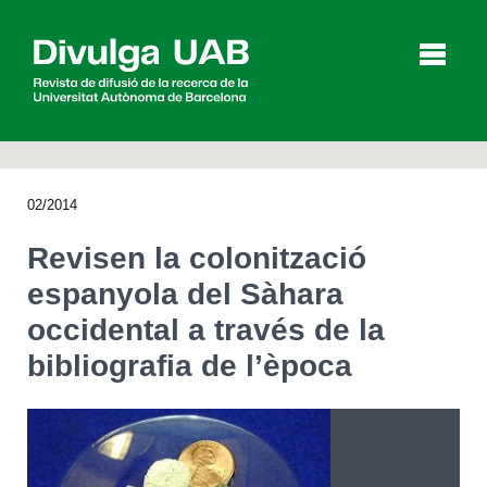
p
a
l
02/2014
Articles
Entrevistes
Vídeos
Revisen la colonització
espanyola del Sàhara
occidental a través de la
Agenda
bibliografia de l’època
English
Español
CERCAR