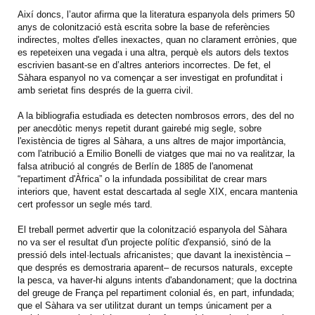
Així doncs, l’autor afirma que la literatura espanyola dels primers 50
anys de colonització està escrita sobre la base de referències
indirectes, moltes d'elles inexactes, quan no clarament errònies, que
es repeteixen una vegada i una altra, perquè els autors dels textos
escrivien basant-se en d’altres anteriors incorrectes. De fet, el
Sàhara espanyol no va començar a ser investigat en profunditat i
amb serietat fins després de la guerra civil.
A la bibliografia estudiada es detecten nombrosos errors, des del no
per anecdòtic menys repetit durant gairebé mig segle, sobre
l'existència de tigres al Sàhara, a uns altres de major importància,
com l'atribució a Emilio Bonelli de viatges que mai no va realitzar, la
falsa atribució al congrés de Berlín de 1885 de l'anomenat
“repartiment d'Àfrica” o la infundada possibilitat de crear mars
interiors que, havent estat descartada al segle XIX, encara mantenia
cert professor un segle més tard.
El treball permet advertir que la colonització espanyola del Sàhara
no va ser el resultat d'un projecte polític d'expansió, sinó de la
pressió dels intel·lectuals africanistes; que davant la inexistència –
que després es demostraria aparent– de recursos naturals, excepte
la pesca, va haver-hi alguns intents d'abandonament; que la doctrina
del greuge de França pel repartiment colonial és, en part, infundada;
que el Sàhara va ser utilitzat durant un temps únicament per a