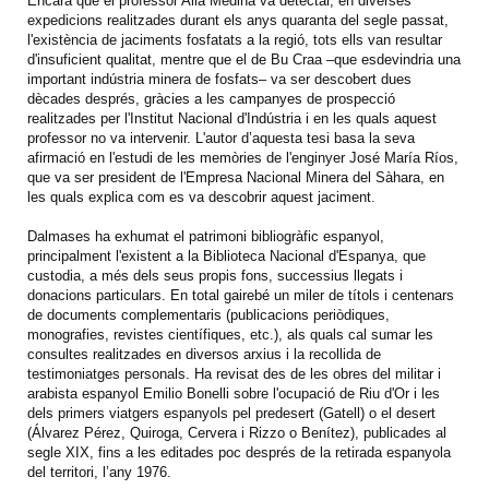
Encara que el professor Alia Medina va detectar, en diverses
expedicions realitzades durant els anys quaranta del segle passat,
l'existència de jaciments fosfatats a la regió, tots ells van resultar
d'insuficient qualitat, mentre que el de Bu Craa –que esdevindria una
important indústria minera de fosfats– va ser descobert dues
dècades després, gràcies a les campanyes de prospecció
realitzades per l'Institut Nacional d'Indústria i en les quals aquest
professor no va intervenir. L'autor d’aquesta tesi basa la seva
afirmació en l'estudi de les memòries de l'enginyer José María Ríos,
que va ser president de l'Empresa Nacional Minera del Sàhara, en
les quals explica com es va descobrir aquest jaciment.
Dalmases ha exhumat el patrimoni bibliogràfic espanyol,
principalment l'existent a la Biblioteca Nacional d'Espanya, que
custodia, a més dels seus propis fons, successius llegats i
donacions particulars. En total gairebé un miler de títols i centenars
de documents complementaris (publicacions periòdiques,
monografies, revistes científiques, etc.), als quals cal sumar les
consultes realitzades en diversos arxius i la recollida de
testimoniatges personals. Ha revisat des de les obres del militar i
arabista espanyol Emilio Bonelli sobre l'ocupació de Riu d'Or i les
dels primers viatgers espanyols pel predesert (Gatell) o el desert
(Álvarez Pérez, Quiroga, Cervera i Rizzo o Benítez), publicades al
segle XIX, fins a les editades poc després de la retirada espanyola
del territori, l’any 1976.