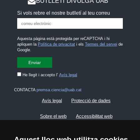
BUTLLETÍ DIVULGA UAB
Si vols rebre el nostre butlletí al teu correu
Aquesta pàgina està protegida per reCAPTCHA i hi
apliquen la
Política de privacitat
i els
Termes del servei
de
Google.
He llegit i accepto l'
Avís legal
CONTACTA
premsa.ciencia@uab.cat
Avís legal
Protecció de dades
Sobre el web
Accessibilitat web
Mapa del web UAB
Aquest lloc web utilitza cookies