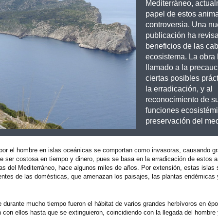
Mediterráneo, actual
papel de estos anim
controversia. Una n
publicación ha revis
beneficios de las ca
ecosistema. La obra
llamado a la precauci
ciertas posibles prác
la erradicación, y al
reconocimiento de s
funciones ecosistémi
preservación del med
 por el hombre en islas oceánicas se comportan como invasoras, causando g
e ser costosa en tiempo y dinero, pues se basa en la erradicación de estos 
las del Mediterráneo, hace algunos miles de años. Por extensión, estas islas
ntes de las domésticas, que amenazan los paisajes, las plantas endémicas 
e durante mucho tiempo fueron el hábitat de varios grandes herbívoros en é
n con ellos hasta que se extinguieron, coincidiendo con la llegada del hombre