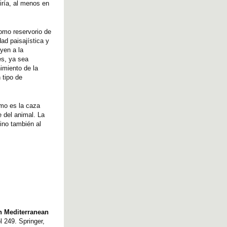
iría, al menos en
como reservorio de
ad paisajística y
uyen a la
es, ya sea
imiento de la
 tipo de
omo es la caza
 del animal. La
ino también al
n Mediterranean
l 249. Springer,