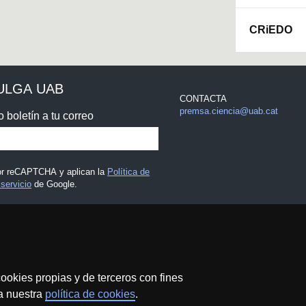
CRiEDO
ULGA UAB
CONTACTA
premsa.ciencia@uab.cat
o boletín a tu correo
por reCAPTCHA y aplican la
Política de
servicio
de Google.
 legal
ookies propias y de terceros con fines
 a nuestra
política de cookies
.
Protección de datos
Sobre el web
Accesibilidad web