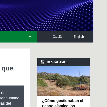
Català
English
DESTACAMOS
s que
 de
 ser humano
¿Cómo gestionaban el
las del
riesgo sísmico los