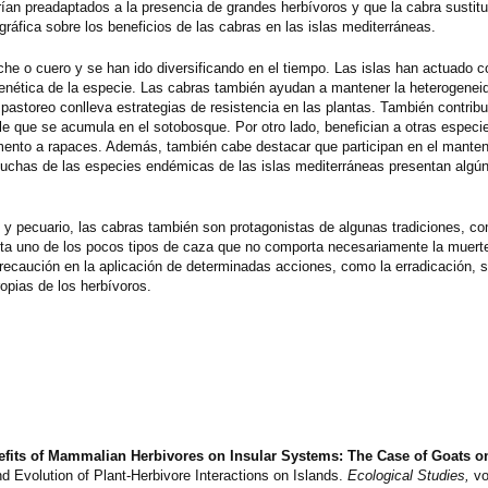
an preadaptados a la presencia de grandes herbívoros y que la cabra sustitu
ográfica sobre los beneficios de las cabras en las islas mediterráneas.
he o cuero y se han ido diversificando en el tiempo. Las islas han actuado 
enética de la especie. Las cabras también ayudan a mantener la heterogeneid
 pastoreo conlleva estrategias de resistencia en las plantas. También contrib
le que se acumula en el sotobosque. Por otro lado, benefician a otras especi
alimento a rapaces. Además, también cabe destacar que participan en el manten
muchas de las especies endémicas de las islas mediterráneas presentan algún
o y pecuario, las cabras también son protagonistas de algunas tradiciones, c
enta uno de los pocos tipos de caza que no comporta necesariamente la muerte
precaución en la aplicación de determinadas acciones, como la erradicación, s
pias de los herbívoros.
efits of Mammalian Herbivores on Insular Systems: The Case of Goats o
d Evolution of Plant-Herbivore Interactions on Islands.
Ecological Studies,
vo