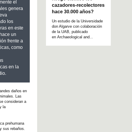
mente el
cazadores-recolectores
ales genera
hace 30.000 años?
ueva
Un estudio de la Universidade
ado los
don Algarve con colaboración
bras en este
de la UAB, publicado
 hace un
en Archaeological and...
ón frente a
ticas, como
us
cas en la
io.
randes daños en
animales. Las
 se consideran a
y la
poca prehumana
 y sus rebaños.