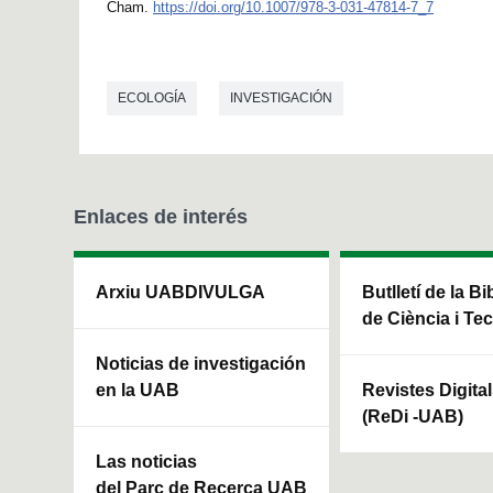
Cham.
https://doi.org/10.1007/978-3-031-47814-7_7
ECOLOGÍA
INVESTIGACIÓN
Enlaces de interés
Arxiu UABDIVULGA
Butlletí de la Bi
de Ciència i Te
Noticias de investigación
en la UAB
Revistes Digita
(ReDi -UAB)
Las noticias
del Parc de Recerca UAB