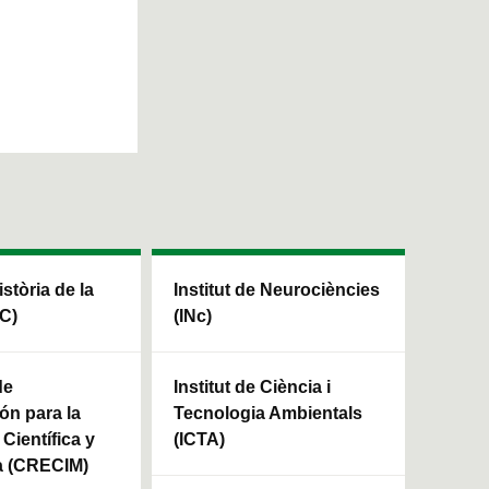
istòria de la
Institut de Neurociències
HC)
(INc)
de
Institut de Ciència i
ón para la
Tecnologia Ambientals
Científica y
(ICTA)
a (CRECIM)