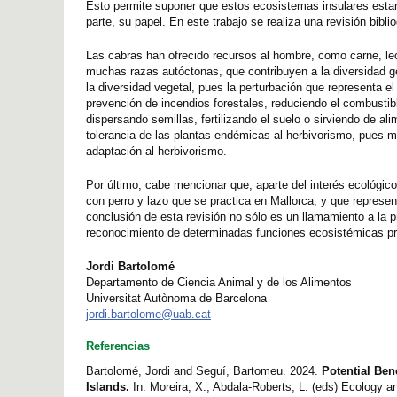
Esto permite suponer que estos ecosistemas insulares estarí
parte, su papel. En este trabajo se realiza una revisión bibli
Las cabras han ofrecido recursos al hombre, como carne, lec
muchas razas autóctonas, que contribuyen a la diversidad g
la diversidad vegetal, pues la perturbación que representa el
prevención de incendios forestales, reduciendo el combustib
dispersando semillas, fertilizando el suelo o sirviendo de 
tolerancia de las plantas endémicas al herbivorismo, pues 
adaptación al herbivorismo.
Por último, cabe mencionar que, aparte del interés ecológic
con perro y lazo que se practica en Mallorca, y que repres
conclusión de esta revisión no sólo es un llamamiento a la 
reconocimiento de determinadas funciones ecosistémicas pro
Jordi Bartolomé
Departamento de Ciencia Animal y de los Alimentos
Universitat Autònoma de Barcelona
jordi.bartolome@uab.cat
Referencias
Bartolomé, Jordi and Seguí, Bartomeu. 2024.
Potential Ben
Islands.
In: Moreira, X., Abdala-Roberts, L. (eds) Ecology an