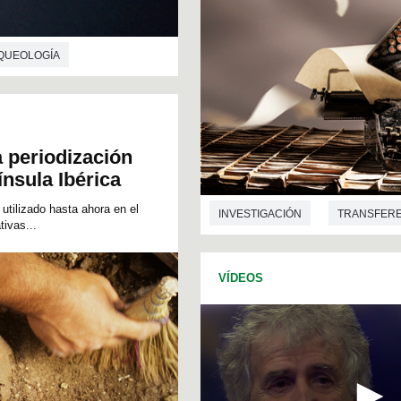
QUEOLOGÍA
 periodización
ínsula Ibérica
 utilizado hasta ahora en el
INVESTIGACIÓN
TRANSFERE
tivas...
ARQUEOLOGÍA
HISTORIA DE
VÍDEOS
FILOLOGIA
LITERATURA
CIENCIAS DE LA COMUNICACIÓN
ECONOMÍA
CIENCIAS DE L
CIENCIAS POLÍTICAS
SOCIO