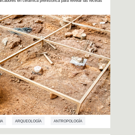
rcadores en cerámica prehistórica para revelar las recetas
IA
ARQUEOLOGÍA
ANTROPOLOGÍA