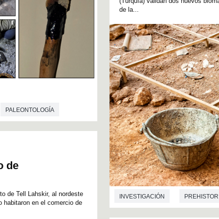
(Turquía) validan dos nuevos bioma
de la...
PALEONTOLOGÍA
o de
 de Tell Lahskir, al nordeste
INVESTIGACIÓN
PREHISTOR
o habitaron en el comercio de