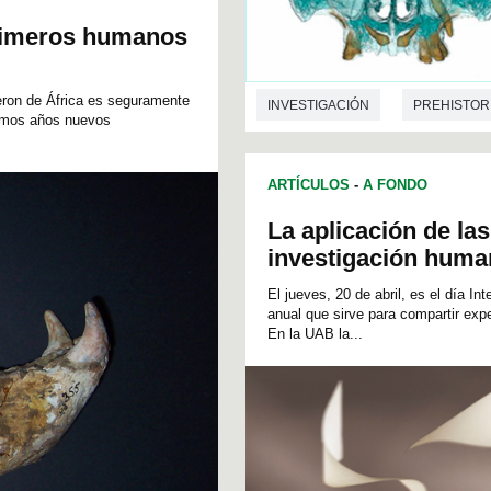
rimeros humanos
eron de África es seguramente
INVESTIGACIÓN
PREHISTOR
timos años nuevos
ARTÍCULOS
-
A FONDO
La aplicación de las
investigación human
El jueves, 20 de abril, es el día I
anual que sirve para compartir exp
En la UAB la...