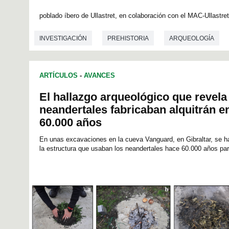
0
s
poblado íbero de Ullastret, en colaboración con el MAC-Ullastret
e
c
o
INVESTIGACIÓN
PREHISTORIA
ARQUEOLOGÍA
n
d
s
o
f
ARTÍCULOS
-
AVANCES
0
s
El hallazgo arqueológico que revel
e
neandertales fabricaban alquitrán e
c
o
60.000 años
n
d
En unas excavaciones en la cueva Vanguard, en Gibraltar, se h
s
la estructura que usaban los neandertales hace 60.000 años para
V
o
l
u
m
e
9
0
%