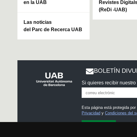
en la UAB
Revistes Digital
(ReDi -UAB)
Las noticias
del Parc de Recerca UAB
BOLETÍN DIV
Si quieres recibir nuestro 
Esta página está protegida po
Privacidad
y
Condiciones del s