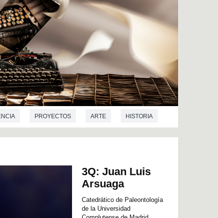
NCIA
PROYECTOS
ARTE
HISTORIA
L ARTE
PREHISTORIA
LINGÜÍSTICA
FILOSOFÍA
ANTROPOLOGÍA
3Q: Juan Luis
CRIMINOLOGÍA
DEMOGRAFÍA
Arsuaga
A EDUCACIÓN
GEOGRAFÍA
DERECHO
Catedrático de Paleontología
de la Universidad
LOGÍA
TRADUCCIÓN E INTERPRETACIÓN
Complutense de Madrid,