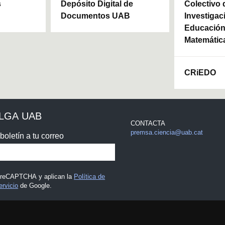
s
Depósito Digital de
Colectivo 
m
e
Documentos UAB
Investigac
9
Educación 
0
%
Matemátic
CRiEDO
ULGA UAB
CONTACTA
premsa.ciencia@uab.cat
boletín a tu correo
r reCAPTCHA y aplican la
Política de
ervicio
de Google.