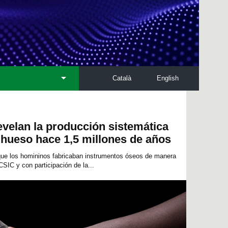
Català
English
velan la producción sistemática
 hueso hace 1,5 millones de años
ue los homininos fabricaban instrumentos óseos de manera
CSIC y con participación de la...