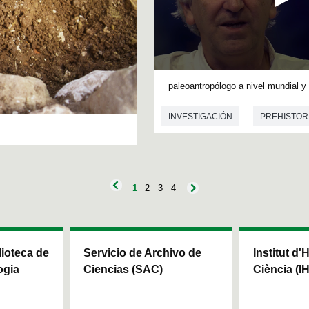
PSICOLOGÍA SOCIAL
0
s
paleoantropólogo a nivel mundial y e
e
c
INVESTIGACIÓN
PREHISTOR
o
n
d
s
o
f
0
1
2
3
4
s
e
c
o
n
d
blioteca de
Servicio de Archivo de
Institut d'
s
ogia
Ciencias (SAC)
Ciència (I
V
o
l
u