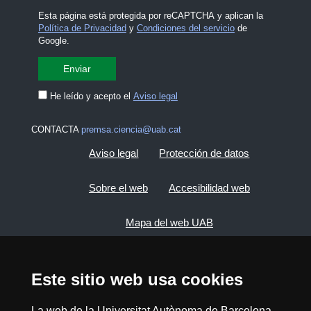
Esta página está protegida por reCAPTCHA y aplican la
Política de Privacidad
y
Condiciones del servicio
de
Google.
He leído y acepto el
Aviso legal
CONTACTA
premsa.ciencia@uab.cat
Aviso legal
Protección de datos
Sobre el web
Accesibilidad web
Mapa del web UAB
2026 Divulga UAB - Commons Reconocimiento -
Este sitio web usa cookies
No Comercial (CC BY NC) - ISSN: 2014-6388
View low-bandwidth version
La web de la Universitat Autònoma de Barcelona