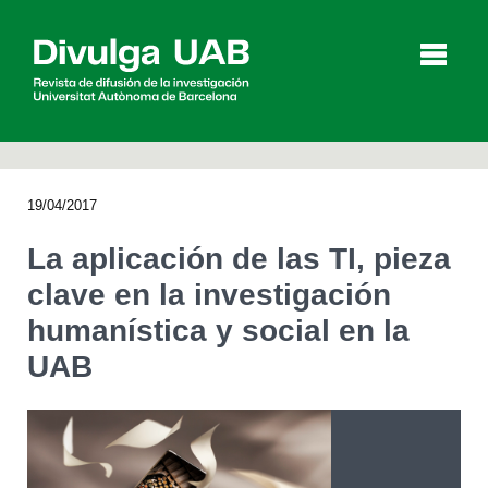
p
a
l
19/04/2017
Artículos
Entrevistas
Vídeos
La aplicación de las TI, pieza
clave en la investigación
humanística y social en la
Agenda
UAB
English
Català
BUSCAR