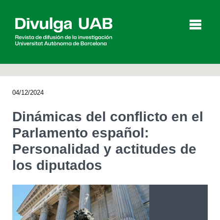
p
a
l
04/12/2024
Artículos
Entrevistas
Vídeos
Dinámicas del conflicto en el
Parlamento español:
Personalidad y actitudes de
Agenda
los diputados
English
Català
BUSCAR