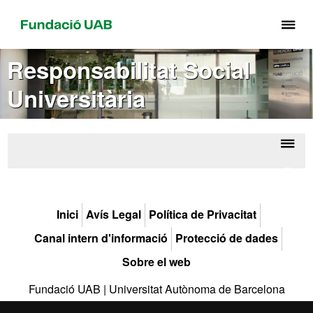
Pr
pe
de
Responsabilitat Social
el
Universitària
me
de
Fu
UA
Despl
Respo
la
S
Univ
naveg
Inici
Avís Legal
Política de Privacitat
Canal intern d'informació
Protecció de dades
Sobre el web
Fundació UAB | Universitat Autònoma de Barcelona
La Fundació Universitat Autònoma de Barcelona és una