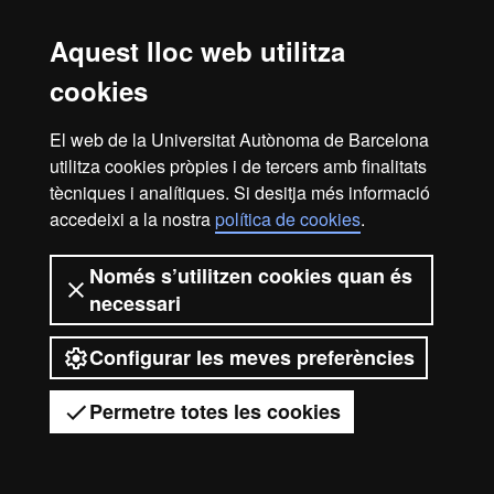
entitat creada en el si de la Universitat Autònoma de
Barcelona que col·labora en el foment i la realització
Aquest lloc web utilitza
d’activitats docents, de recerca i d’acció social, i en la
cookies
prestació de serveis comercials i de gestió patrimonial
vinculats a l’activitat universitària, dirigits tant a la comunitat
El web de la Universitat Autònoma de Barcelona
UAB com al públic en general, empreses i institucions, a
través de la coordinació de diverses entitats i serveis.
utilitza cookies pròpies i de tercers amb finalitats
tècniques i analítiques. Si desitja més informació
2026 Universitat Autònoma de Barcelona
accedeixi a la nostra
política de cookies
.
Només s’utilitzen cookies quan és
necessari
Configurar les meves preferències
Permetre totes les cookies