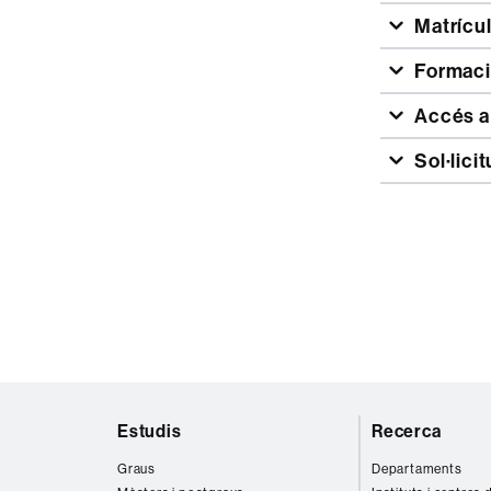
Matrícu
Formaci
Accés a
Sol·lici
Mapa
Estudis
Recerca
web
Graus
Departaments