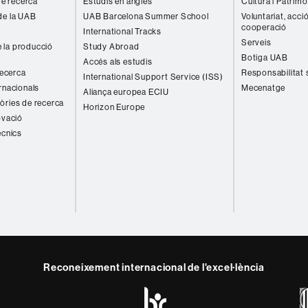
 de recerca
Estudis en anglès
Cultura i Patrimo
de la UAB
UAB Barcelona Summer School
Voluntariat, acció
cooperació
International Tracks
Serveis
 la producció
Study Abroad
Botiga UAB
Accés als estudis
recerca
Responsabilitat 
International Support Service (ISS)
rnacionals
Mecenatge
Aliança europea ECIU
òries de recerca
Horizon Europe
ovació
ècnics
Reconeixement internacional de l'excel·lència
HR
y
ebook
Telegram
Excellence