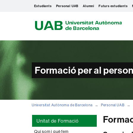
Estudiants
Personal UAB
Alumni
Futurs estudiants
U
A
B
Formació per al person
Universitat Autònoma de Barcelona
Personal UAB
Formac
Unitat de Formació
Qui som i què fem