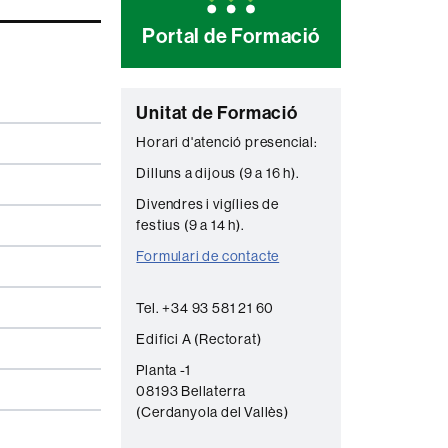
Portal de Formació
C
Unitat de Formació
o
Horari d'atenció presencial:
n
Dilluns a dijous (9 a 16 h).
t
Divendres i vigílies de
a
festius (9 a 14 h).
c
Formulari de contacte
t
Tel. +34 93 581 21 60
e
Edifici A (Rectorat)
Planta -1
08193 Bellaterra
(Cerdanyola del Vallès)