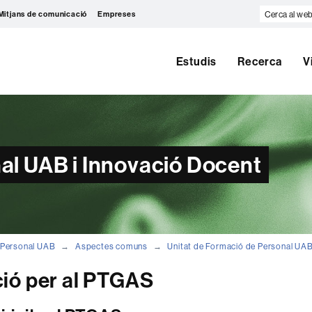
Cerca
Mitjans de comunicació
Empreses
al
web
Estudis
Recerca
V
al UAB i Innovació Docent
Personal UAB
Aspectes comuns
Unitat de Formació de Personal UA
ió per al PTGAS