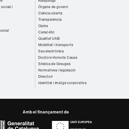
ni
Rànquings
 social i
Òrgans de govern
Ciència oberta
Transparència
Opina
social
Canal ètic
Qualitat UAB
Mobilitat i transports
Seu electrònica
Doctors Honoris Causa
Síndica de Greuges
Normatives i legislació
Directori
Identitat i imatge corporativa
Amb el finançament de