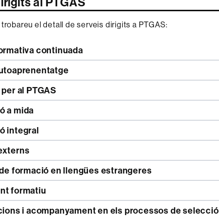
irigits al PTGAS
 trobareu el detall de serveis dirigits a PTGAS:
formativa continuada
autoaprenentatge
a per al PTGAS
ó a mida
ó integral
externs
 de formació en llengües estrangeres
nt formatiu
acions i acompanyament en els processos de selecció