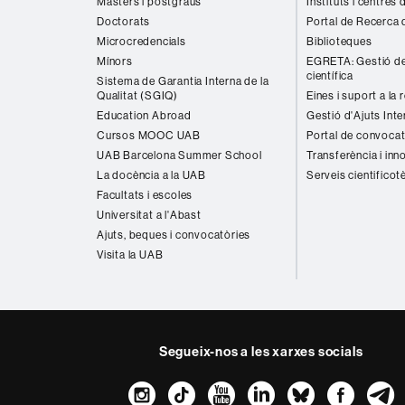
Màsters i postgraus
Instituts i centres
Doctorats
Portal de Recerca 
Microcredencials
Biblioteques
Mínors
EGRETA: Gestió de
científica
Sistema de Garantia Interna de la
Qualitat (SGIQ)
Eines i suport a la 
Education Abroad
Gestió d'Ajuts Inte
Cursos MOOC UAB
Portal de convocat
UAB Barcelona Summer School
Transferència i inn
La docència a la UAB
Serveis cientificot
Facultats i escoles
Universitat a l'Abast
Ajuts, beques i convocatòries
Visita la UAB
Segueix-nos a les xarxes socials
Instagram
TikTok
YouTube
LinkedIn
Bluesk
Fac