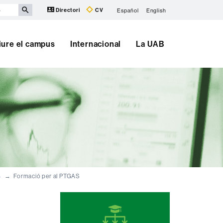
Directori
CV
Español
English
iure el campus
Internacional
La UAB
B
Formació per al PTGAS
Informació
complementària