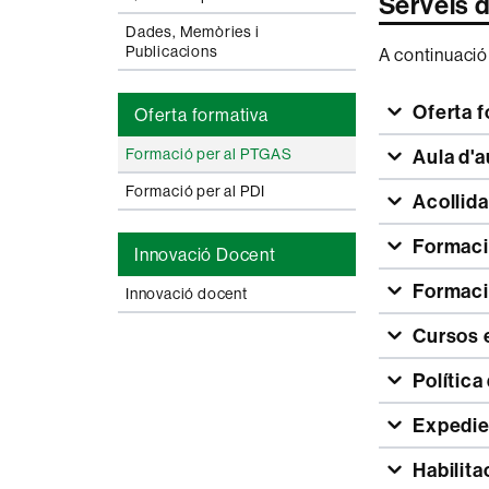
Serveis d
Dades, Memòries i
Publicacions
A continuació
Oferta 
Oferta formativa
Aula d'
Formació per al PTGAS
Formació per al PDI
Acollid
Formaci
Innovació Docent
Formaci
Innovació docent
Cursos 
Política
Expedie
Habilit