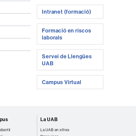
Intranet (formació)
Formació en riscos
laborals
Servei de Llengües
UAB
Campus Virtual
mpus
La UAB
diantil
La UAB en xifres