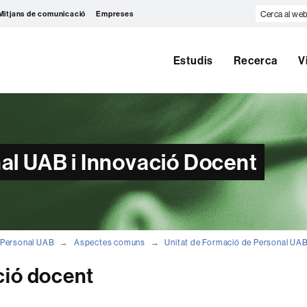
Cerca
Mitjans de comunicació
Empreses
al
web
Estudis
Recerca
V
al UAB i Innovació Docent
Personal UAB
Aspectes comuns
Unitat de Formació de Personal UA
ció docent