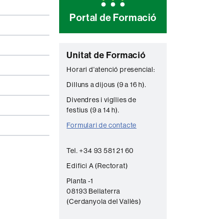
Portal de Formació
C
Unitat de Formació
o
Horari d'atenció presencial:
n
Dilluns a dijous (9 a 16 h).
t
Divendres i vigílies de
a
festius (9 a 14 h).
c
Formulari de contacte
t
Tel. +34 93 581 21 60
e
Edifici A (Rectorat)
Planta -1
08193 Bellaterra
(Cerdanyola del Vallès)