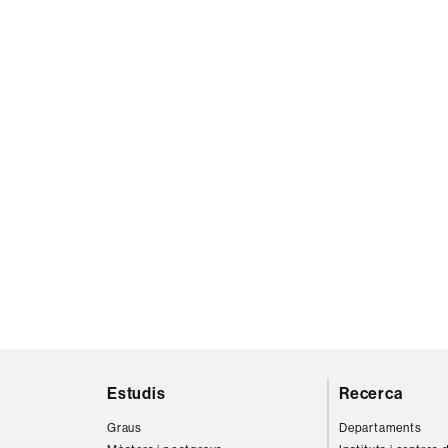
Mapa
Estudis
Recerca
web
Graus
Departaments