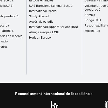
 de recerca
Estudis en anglès
Cultura i Patrimo
de la UAB
UAB Barcelona Summer School
Voluntariat, acció
cooperació
International Tracks
Serveis
 la producció
Study Abroad
Botiga UAB
Accés als estudis
recerca
Responsabilitat 
International Support Service (ISS)
rnacionals
Mecenatge
Aliança europea ECIU
òries de recerca
Horizon Europe
ovació
ècnics
Reconeixement internacional de l'excel·lència
HR
y
ebook
Telegram
Excellence