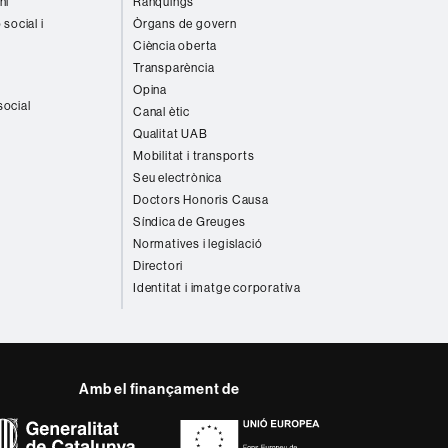
ni
Rànquings
 social i
Òrgans de govern
Ciència oberta
Transparència
Opina
social
Canal ètic
Qualitat UAB
Mobilitat i transports
Seu electrònica
Doctors Honoris Causa
Síndica de Greuges
Normatives i legislació
Directori
Identitat i imatge corporativa
Amb el finançament de