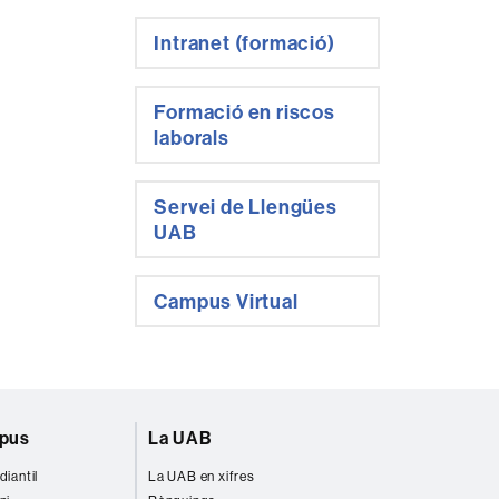
Intranet (formació)
Formació en riscos
laborals
Servei de Llengües
UAB
Campus Virtual
mpus
La UAB
diantil
La UAB en xifres