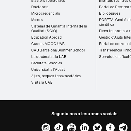
Màsters i postgraus
Instituts i centres
Doctorats
Portal de Recerca 
Microcredencials
Biblioteques
Mínors
EGRETA: Gestió de
científica
Sistema de Garantia Interna de la
Qualitat (SGIQ)
Eines i suport a la 
Education Abroad
Gestió d'Ajuts Inte
Cursos MOOC UAB
Portal de convocat
UAB Barcelona Summer School
Transferència i inn
La docència a la UAB
Serveis cientificot
Facultats i escoles
Universitat a l'Abast
Ajuts, beques i convocatòries
Visita la UAB
Segueix-nos a les xarxes socials
Instagram
TikTok
YouTube
LinkedIn
Bluesk
Fac