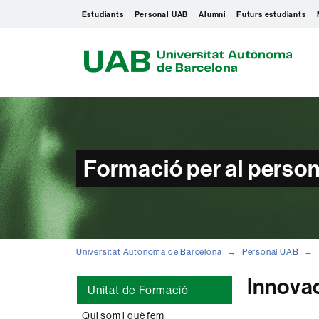
Estudiants
Personal UAB
Alumni
Futurs estudiants
U
A
B
Formació per al person
Universitat Autònoma de Barcelona
Personal UAB
Innova
Unitat de Formació
Qui som i què fem