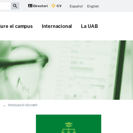
Directori
CV
Español
English
iure el campus
Internacional
La UAB
B
Innovació docent
Informació
complementària