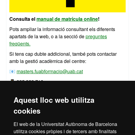
Consulta el
manual de matrícula online
!
Pots ampliar la informació consultant els diferents
apartats de la web, o a la secció de
preguntes
freqüents.
Si tens cap dubte addicional, també pots contactar
amb la gestió acadèmica del centre:
📧
masters.fuabformacio@uab.cat
📱 935 929 710
Aquest lloc web utilitza
cookies
Inici
Avís Legal
Política de Privacitat
El web de la Universitat Autònoma de Barcelona
Canal intern d'informació
Protecció de dades
utilitza cookies pròpies i de tercers amb finalitats