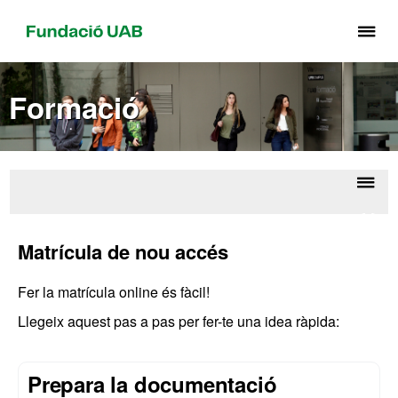
Pr
pe
de
Formació
el
me
de
Fu
UA
Despl
Matrí
la
Matrícula de nou accés
naveg
Fer la matrícula online és fàcil!
Llegeix aquest pas a pas per fer-te una idea ràpida:
Prepara la documentació