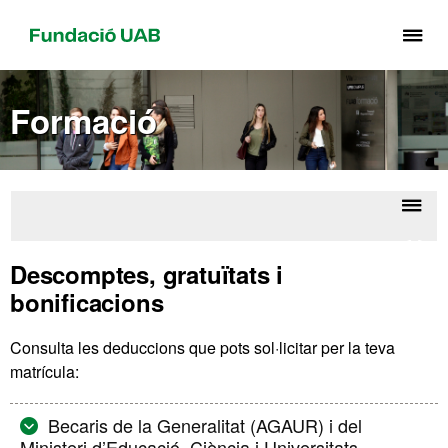
Pr
pe
de
Formació
el
me
de
Fu
UA
Despl
Matrí
la
Descomptes, gratuïtats i
naveg
bonificacions
Consulta les deduccions que pots sol·licitar per la teva
matrícula:
Becaris de la Generalitat (AGAUR) i del
Ministeri d’Educació, Ciència i Universitats