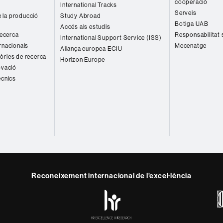
cooperació
International Tracks
Serveis
 la producció
Study Abroad
Botiga UAB
Accés als estudis
recerca
Responsabilitat 
International Support Service (ISS)
rnacionals
Mecenatge
Aliança europea ECIU
òries de recerca
Horizon Europe
ovació
ècnics
Reconeixement internacional de l'excel·lència
HR
y
ebook
Telegram
Excellence
in
Research