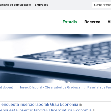
Cerca
Mitjans de comunicació
Empreses
al
web
Estudis
Recerca
V
at docent
Inserció laboral - Observatori de Graduats
Resultats de l'e
 enquesta inserció laboral: Grau Economia
enquesta inserció laboral: Llicenciatura Economia