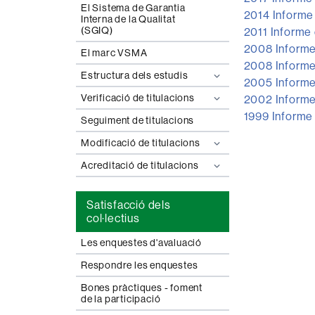
El Sistema de Garantia
2014 Informe 
Interna de la Qualitat
(SGIQ)
2011 Informe 
2008 Informe 
El marc VSMA
2008 Informe
Estructura dels estudis
2005 Informe 
Verificació de titulacions
2002 Informe 
1999 Informe 
Seguiment de titulacions
Modificació de titulacions
Acreditació de titulacions
Satisfacció dels
col·lectius
Les enquestes d'avaluació
Respondre les enquestes
Bones pràctiques - foment
de la participació