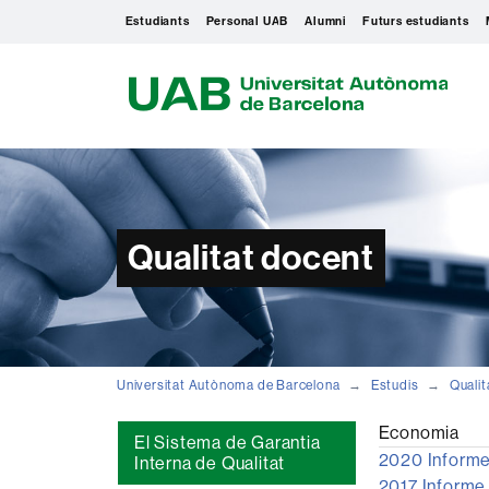
Estudiants
Personal UAB
Alumni
Futurs estudiants
U
A
B
Qualitat docent
Universitat Autònoma de Barcelona
Estudis
Qualit
Economia
El Sistema de Garantia
2020 Informe
Interna de Qualitat
2017 Informe 