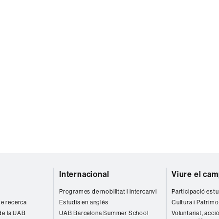
Internacional
Viure el ca
Programes de mobilitat i intercanvi
Participació estu
 de recerca
Estudis en anglès
Cultura i Patrimo
de la UAB
UAB Barcelona Summer School
Voluntariat, acció