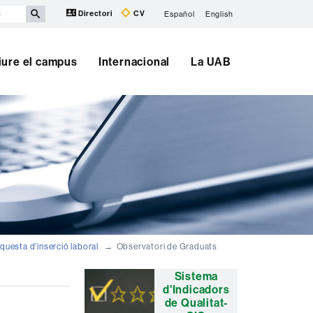
Directori
CV
Español
English
iure el campus
Internacional
La UAB
nquesta d'inserció laboral
Observatori de Graduats
Informació
Sistema
d'Indicadors
complementària
de Qualitat-