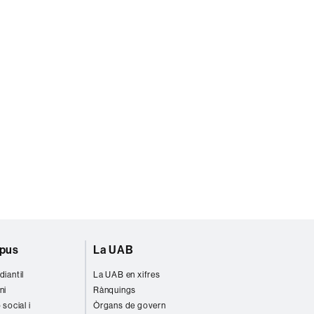
mpus
La UAB
diantil
La UAB en xifres
ni
Rànquings
 social i
Òrgans de govern