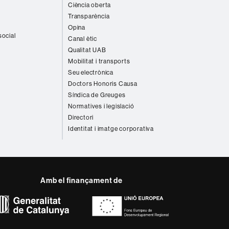
Ciència oberta
Transparència
Opina
social
Canal ètic
Qualitat UAB
Mobilitat i transports
Seu electrònica
Doctors Honoris Causa
Síndica de Greuges
Normatives i legislació
Directori
Identitat i imatge corporativa
Amb el finançament de