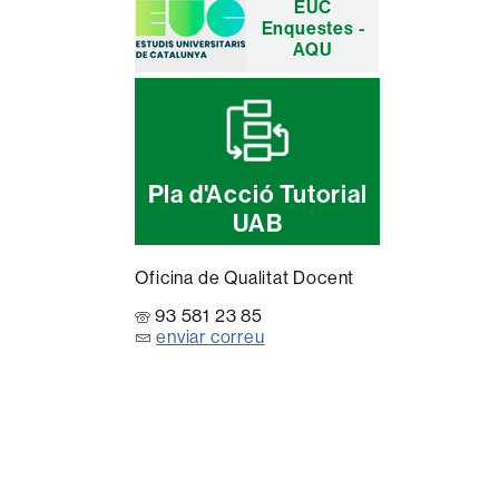
EUC
Enquestes -
AQU
Pla d'Acció Tutorial
UAB
Oficina de Qualitat Docent
93 581 23 85
enviar correu