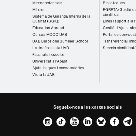
Microcredencials
Biblioteques
Mínors
EGRETA: Gestió de
científica
Sistema de Garantia Interna de la
Qualitat (SGIQ)
Eines i suport a la 
Education Abroad
Gestió d'Ajuts Inte
Cursos MOOC UAB
Portal de convocat
UAB Barcelona Summer School
Transferència i inn
La docència a la UAB
Serveis cientificot
Facultats i escoles
Universitat a l'Abast
Ajuts, beques i convocatòries
Visita la UAB
Segueix-nos a les xarxes socials
Instagram
TikTok
YouTube
LinkedIn
Bluesk
Fac