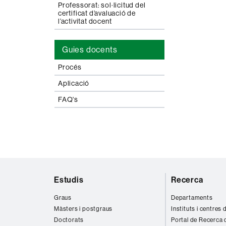
Professorat: sol·licitud del
certificat d’avaluació de
l’activitat docent
Guies docents
Procés
Aplicació
FAQ's
Mapa
Estudis
Recerca
web
Graus
Departaments
Màsters i postgraus
Instituts i centres
Doctorats
Portal de Recerca 