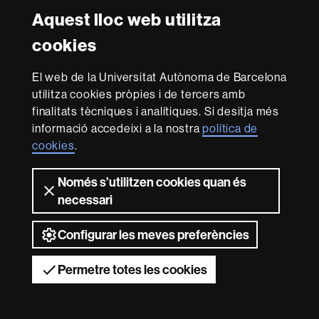
Amb el finançament de
-
Aquest lloc web utilitza
Euraxess
cookies
Sobre
El web de la Universitat Autònoma de Barcelona
aquest
utilitza cookies pròpies i de tercers amb
web
Avís legal
Protecció de dades
Sobre el
finalitats tècniques i analítiques. Si desitja més
informació accedeixi a la nostra
política de
web
Accessibilitat web
Mapa del web UAB
cookies
.
Som una universitat capdavantera que imparteix una
docència de qualitat i excel·lència, diversificada,
Només s’utilitzen cookies quan és
multidisciplinària i flexible, ajustada a les necessitats de
necessari
la societat i adaptada als nous models de l'Europa del
coneixement. La UAB és reconeguda internacionalment
per la qualitat i el caràcter innovador de la seva recerca.
Configurar les meves preferències
2026 Universitat Autònoma de Barcelona
Permetre totes les cookies