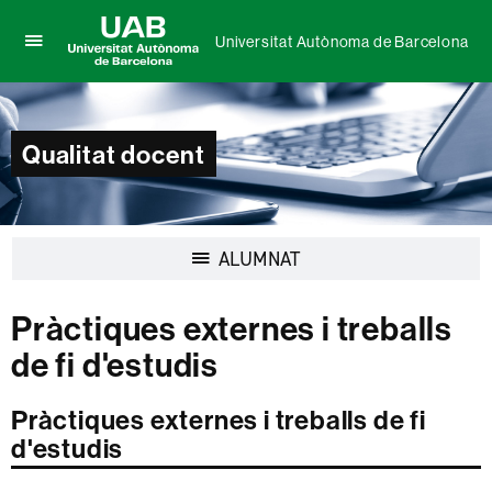
Universitat Autònoma de Barcelona
Prem
UAB
per
Universitat
desplegar
Autònoma
el
de
Qualitat docent
menú
Barcelona
de
Universitat
Autònoma
de
Desplegar
ALUMNAT
Barcelona
la
navegació
Pràctiques externes i treballs
de fi d'estudis
Pràctiques externes i treballs de fi
d'estudis