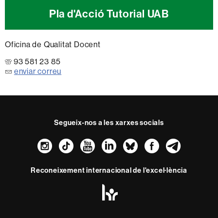
Pla d'Acció Tutorial UAB
Oficina de Qualitat Docent
93 581 23 85
enviar correu
Segueix-nos a les xarxes socials
Instagram
TikTok
YouTube
LinkedIn
Bluesky
Faceboo
Teleg
Reconeixement internacional de l'excel·lència
HR
Excellence
in
Research