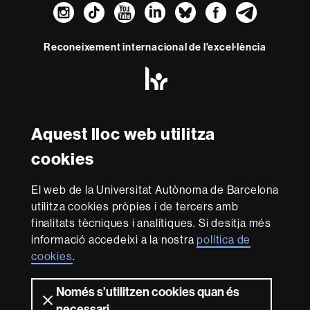
Instagram
TikTok
YouTube
LinkedIn
Bluesky
Faceboo
Teleg
Reconeixement internacional de l'excel·lència
HR
Excellence
in
Research
Amb el finançament de
-
Aquest lloc web utilitza
Euraxess
cookies
Sobre
El web de la Universitat Autònoma de Barcelona
aquest
utilitza cookies pròpies i de tercers amb
web
Avís legal
Protecció de dades
Sobre el
finalitats tècniques i analítiques. Si desitja més
informació accedeixi a la nostra
política de
web
Accessibilitat web
Mapa del web UAB
cookies
.
Som una universitat capdavantera que imparteix una
docència de qualitat i excel·lència, diversificada,
Només s’utilitzen cookies quan és
multidisciplinària i flexible, ajustada a les necessitats de
necessari