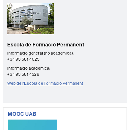
Informació
C
complementària
o
n
t
a
Escola de Formació Permanent
c
t
Informació general (no acadèmica):
+34 93 581 4025
e
Informació acadèmica:
+34 93 581 4328
Web de l'Escola de Formació Permanent
MOOC UAB