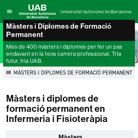
Universitat Autònoma de Barcelona
Prem
UAB
per
Màsters i Diplomes de Formació
Universitat
desplegar
Permanent
Autònoma
el
de
menú
Barcelona
Més de 400 màsters i diplomes per fer un pas
de
endavant en la teva carrera professional. Tria
Universitat
futur, tria UAB.
Autònoma
de
MÀSTERS I DIPLOMES DE FORMACIÓ PERMANENT
Barcelona
Desplegar
la
navegació
Màsters i diplomes de
formació permanent en
Infermeria i Fisioteràpia