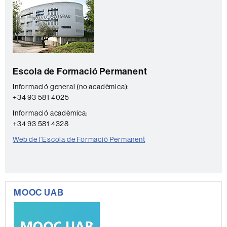
C
complementària
o
n
t
a
Escola de Formació Permanent
c
t
Informació general (no acadèmica):
+34 93 581 4025
e
Informació acadèmica:
+34 93 581 4328
Web de l'Escola de Formació Permanent
MOOC UAB