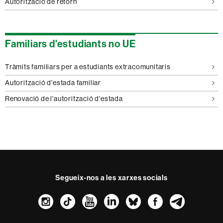
Autorització de retorn
Familiars d'estudiants no UE
Tràmits familiars per a estudiants extracomunitaris
Autorització d'estada familiar
Renovació de l'autorització d'estada
Segueix-nos a les xarxes socials
Instagram
TikTok
YouTube
LinkedIn
Bluesky
Faceboo
Teleg