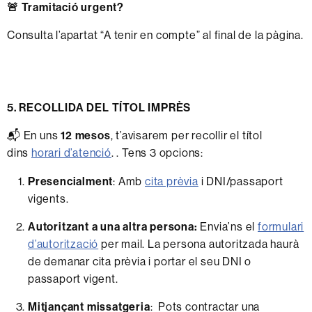
🚨 Tramitació urgent?
Consulta l’apartat “A tenir en compte” al final de la pàgina.
5. RECOLLIDA DEL TÍTOL IMPRÈS
📬 En uns
12 mesos
, t’avisarem per recollir el títol
dins
horari d’atenció
. . Tens 3 opcions:
Presencialment
: Amb
cita prèvia
i DNI/passaport
vigents.
Autoritzant a una altra persona:
Envia’ns el
formulari
d’autorització
per mail. La persona autoritzada haurà
de demanar cita prèvia i portar el seu DNI o
passaport vigent.
Mitjançant missatgeria
: Pots contractar una