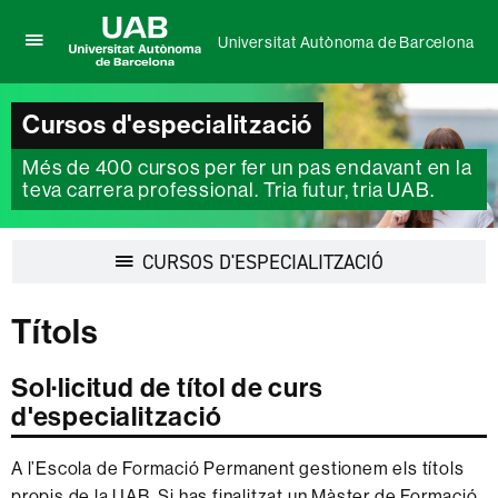
Universitat Autònoma de Barcelona
Prem
UAB
per
Universitat
desplegar
Autònoma
Cursos d'especialització
el
de
menú
Barcelona
Més de 400 cursos per fer un pas endavant en la
de
Universitat
teva carrera professional. Tria futur, tria UAB.
Autònoma
de
Barcelona
Desplegar
CURSOS D'ESPECIALITZACIÓ
la
navegació
Títols
Sol·licitud de títol de curs
d'especialització
A l’Escola de Formació Permanent gestionem els títols
propis de la UAB. Si has finalitzat un Màster de Formació