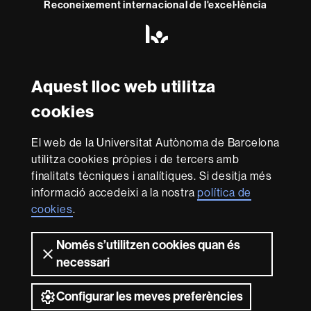
Reconeixement internacional de l'excel·lència
HR
Excellence
in
Research
-
Aquest lloc web utilitza
Amb el finançament de
Euraxess
cookies
Sobre
El web de la Universitat Autònoma de Barcelona
utilitza cookies pròpies i de tercers amb
aquest
finalitats tècniques i analítiques. Si desitja més
web
Avís legal
Protecció de dades
Sobre el
informació accedeixi a la nostra
política de
web
Accessibilitat web
Mapa del web UAB
cookies
.
Som una universitat capdavantera que imparteix una
docència de qualitat i excel·lència, diversificada,
Només s’utilitzen cookies quan és
multidisciplinària i flexible, ajustada a les necessitats de
necessari
la societat i adaptada als nous models de l'Europa del
coneixement. La UAB és reconeguda internacionalment
Configurar les meves preferències
per la qualitat i el caràcter innovador de la seva recerca.