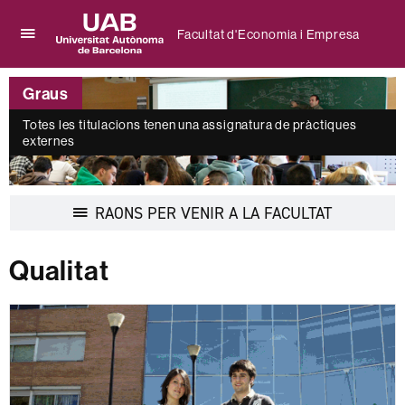
Facultat d'Economia i Empresa
Prem
UAB
per
Universitat
desplegar
Graus
Autònoma
el
de
menú
Totes les titulacions tenen una assignatura de pràctiques
Barcelona
externes
de
Facultat
d'Economia
i
Desplegar
RAONS PER VENIR A LA FACULTAT
Empresa
la
navegació
Qualitat