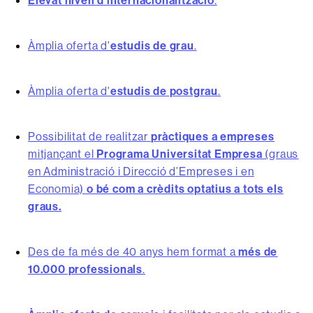
Elevat nivell d’internacionalització
.
Àmplia oferta d'
estudis de grau
.
Àmplia oferta d'
estudis de postgrau
.
Possibilitat de realitzar
pràctiques a empreses
mitjançant el
Programa Universitat Empresa
(graus
en Administració i Direcció d’Empreses i en
Economia)
o bé com a crèdits optatius a tots els
graus.
Des de fa més de 40 anys hem format a
més de
10.000 professionals
.