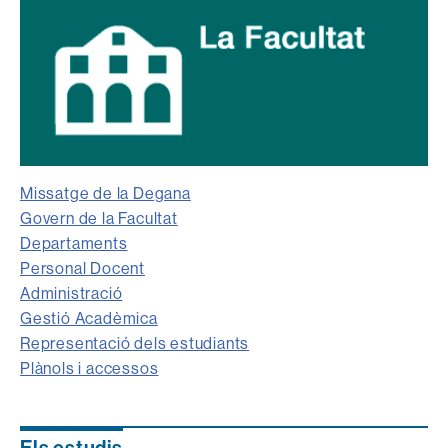
Missatge de la Degana
Govern de la Facultat
Departaments
Personal Docent
Administració
Gestió Acadèmica
Representació dels estudiants
Plànols i accessos
Els estudis