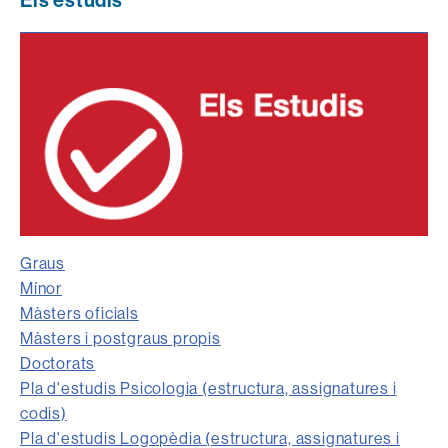
Graus
Mínor
Màsters oficials
Màsters i postgraus propis
Doctorats
Pla d'estudis Psicologia (estructura, assignatures i
codis)
Pla d'estudis Logopèdia (estructura, assignatures i