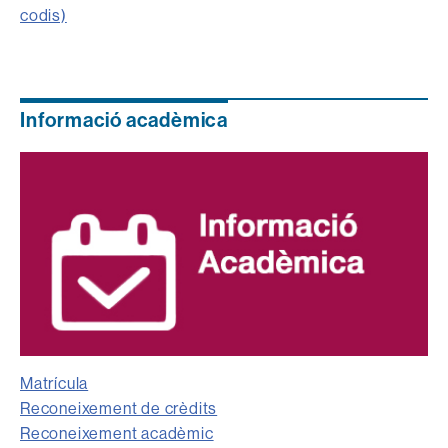
codis)
Informació acadèmica
Matrícula
Reconeixement de crèdits
Reconeixement acadèmic