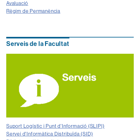
Avaluació
Règim de Permanència
Serveis de la Facultat
Suport Logístic i Punt d'Informació (SLIPI)
Servei d'Informàtica Distribuïda (SID)