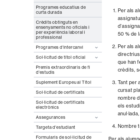
Programes educatius de
Per als a
curta durada
assignatu
Crèdits obtinguts en
d'assigna
ensenyaments no oficials i
per experiència laboral i
50 % de la
professional
Per als a
Programes d'intercanvi
directriu
Sol·licitud de títol oficial
que han fe
Premis extraordinaris de fi
crèdits, s
d'estudis
Tant per 
Suplement Europeu al Títol
cursat pl
Sol·licitud de certificats
nombre de
Sol·licitud de certificats
els estud
electrònics
anul·lada
Assegurances
Nombre to
Targeta d'estudiant
Formularis de sol·licitud de
Per als alumn