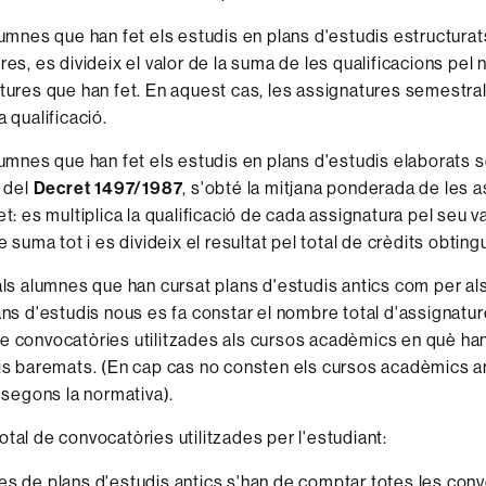
lumnes que han fet els estudis en plans d'estudis estructurat
res, es divideix el valor de la suma de les qualificacions pel
tures que han fet. En aquest cas, les assignatures semestra
 qualificació.
lumnes que han fet els estudis en plans d'estudis elaborats s
s del
Decret 1497/1987
, s'obté la mitjana ponderada de les 
t: es multiplica la qualificació de cada assignatura pel seu v
e suma tot i es divideix el resultat pel total de crèdits obting
als alumnes que han cursat plans d'estudis antics com per al
ans d'estudis nous es fa constar el nombre total d'assignature
 convocatòries utilitzades als cursos acadèmics en què han
is baremats. (En cap cas no consten els cursos acadèmics a
, segons la normativa).
tal de convocatòries utilitzades per l'estudiant:
es de plans d'estudis antics s'han de comptar totes les conv