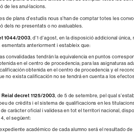
ó de les anul·lacions.
es de plans d'estudis nous s'han de comptar totes les convo
ó dels no presentats o no avaluables.
ret 1044/2003
, d'1 d'agost, en la disposició addicional única,
s esmentats anteriorment i estableix que:
as convalidadas tendrán la equivalencia en puntos correspon
obtenida en el centro de procedencia; para las asignaturas a
calificación obtenida en el centro de procedencia y el reco
ue no exista calificación no se tendrá en cuenta a los efecto
l
Reial decret 1125/2003
, de 5 de setembre, pel qual s'estab
eu de crèdits i el sistema de qualificacions en les titulacion
de caràcter oficial i validesa en tot el territori nacional, dispo
i 4, el següent:
expediente académico de cada alumno será el resultado de l