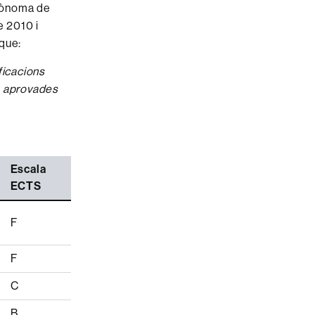
utònoma de
e 2010 i
 que:
ficacions
ó aprovades
Escala
ECTS
F
F
C
B