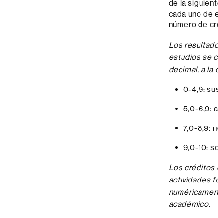
de la siguien
cada uno de el
número de cré
Los resultado
estudios se c
decimal, a la
0-4,9: su
5,0-6,9: 
7,0-8,9: 
9,0-10: s
Los créditos
actividades f
numéricament
académico.