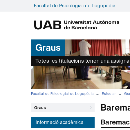
Facultat de Psicologia i de Logopèdia
U
A
B
Graus
Totes les titulacions tenen una assign
Facultat de Psicologia i de Logopèdia
Estudiar
Gr
Baremac
Graus
Baremaci
Informació acadèmica