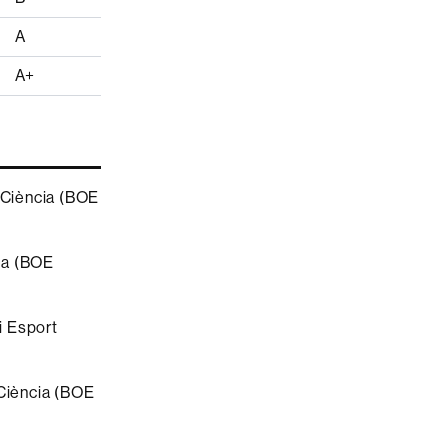
A
A+
i Ciència (BOE
cia (BOE
i Esport
 Ciència (BOE