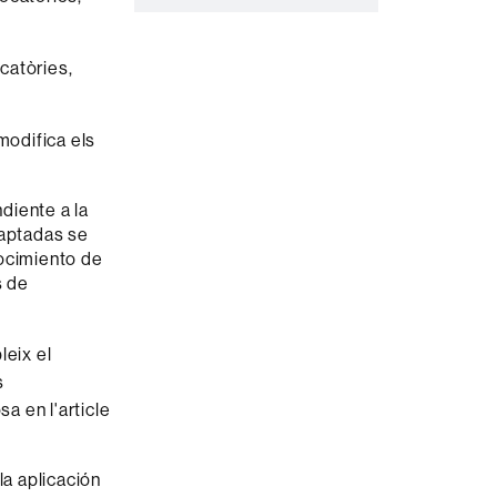
a
c
catòries,
t
e
 modifica els
diente a la
daptadas se
nocimiento de
s de
leix el
s
sa en l'article
a aplicación