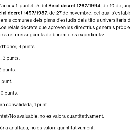
'annex 1, punt 4 i 5 del
Reial decret 1267/1994
, de 10 de jun
eial decret 1497/1987
, de 27 de novembre, pel qual s'establ
nerals comunes dels plans d'estudis dels títols universitaris 
ersos reials decrets que aproven les directrius generals pròpi
 els criteris següents de barem dels expedients:
 d'honor, 4 punts.
, 3 punts.
2 punts.
 punt.
0 punts.
ra convalidada, 1 punt.
tat/No avaluable, no es valora quantitativament.
ria anul·lada, no es valora quantitativament.