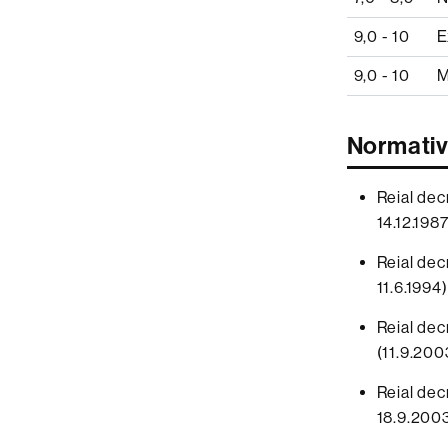
9,0 - 10
E
9,0 - 10
M
Normati
Reial dec
14.12.1987
Reial dec
11.6.1994)
Reial dec
(11.9.200
Reial dec
18.9.2003