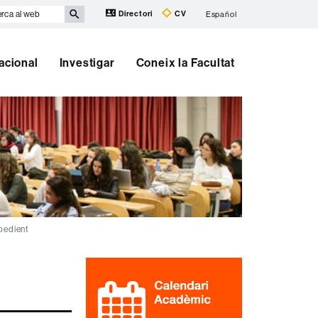
rca
Directori
CV
Español
b
nacional
Investigar
Coneix la Facultat
pedient
Informació
complementària