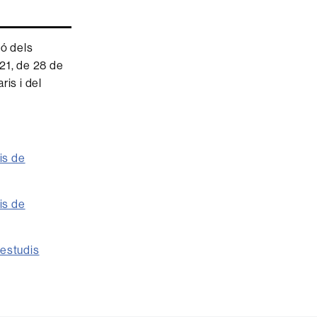
ió dels
21, de 28 de
ris i del
is de
is de
'estudis