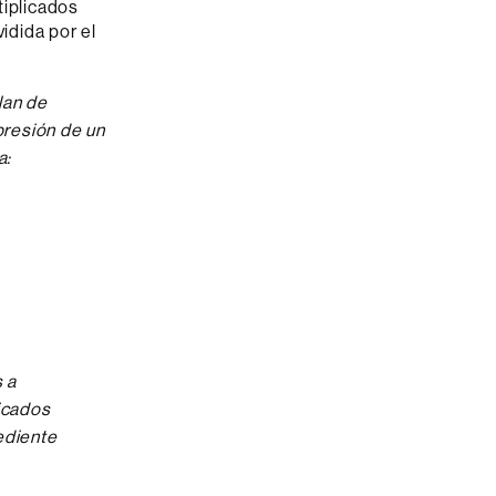
tiplicados
vidida por el
lan de
presión de un
a:
 a
ficados
ediente