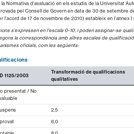
, la Normativa d'avaluació en els estudis de la Universitat A
provada pel Consell de Govern en data de 30 de setembre d
r l'acord de 17 de novembre de 2010) estableix en l'annex I
cions s'expressen en l'escala 0-10, i poden assignar-se quali
segons la correspondència amb altres escales de qualificaci
ganismes oficials, com les següents:
alificacions
Transformació de qualificacions
D 1125/2003
qualitatives
o presentat / No
valuable
uspens
2,5
provat
6,0
otable
8,0