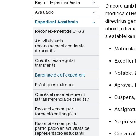
Règim de permanència
D'acord amb l
Avaluació
modifica el
R
directrius ge
Expedient Acadèmic
oficial, i div
Reconeixement de CFGS
s'estableixen
Activitats amb
reconeixement acadèmic
Matrícula
de crèdits
Excel·lent
Crèdits reconeguts i
transferits
Notable, 
Baremació de l'expedient
Aprovat, 1
Pràctiques externes
Què és el reconeixement i
Suspens, 
la transferència de crèdits?
Assignatu
Reconeixement per
formació en llengües
No presen
Reconeixement per la
participació en activitats de
Convocatò
representació estudiantil