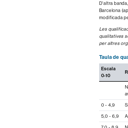
D'altra banda
Barcelona (a
modificada pe
Les qualifica
qualitatives 
per altres or
Taula de qu
Escala
R
0-10
N
a
0 - 4,9
S
5,0 - 6,9
A
7,0 - 8,9
N