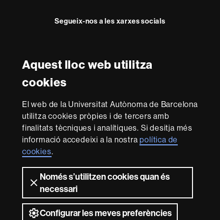
t
Segueix-nos a les xarxes socials
e
Facebook
Twitter
Instagram
Aquest lloc web utilitza
Reconeixement internacional de l'excel·lència
cookies
HR
Excellence
El web de la Universitat Autònoma de Barcelona
in
utilitza cookies pròpies i de tercers amb
Research
Amb el finançament de
-
finalitats tècniques i analítiques. Si desitja més
Euraxess
informació accedeixi a la nostra
política de
cookies
.
Sobre
Només s’utilitzen cookies quan és
aquest
necessari
web
Avís legal
Protecció de dades
Sobre el
web
Accessibilitat web
Mapa del web UAB
Configurar les meves preferències