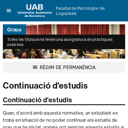
Facultat de Psicologia i de
Logopèdia
Prem
UAB
per
Universitat
desplegar
Graus
Autònoma
el
de
menú
Totes les titulacions tenen una assignatura de pràctiques
Barcelona
externes
de
Facultat
de
Psicologia
Desplegar
RÈGIM DE PERMANÈNCIA
i
la
de
navegació
Logopèdia
Continuació d'estudis
Continuació d'estudis
Quan, d'acord amb aquesta normativa, un estudiant es
troba en situació de no poder continuar els estudis de
grau que ha iniciat, només pot reiniciar aquests estudis si