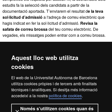
estudis fa la selecció dels candidats a partir de la
documentació aportada. T’enviarem el resultat d
e la teva
sol·licitud d’admissió
a l'adreça de correu electrònic que
hagis indicat en fer la sol·licitud d’admissió.
Revisa la
safata de correu brossa
del teu correu electrònic. De
vegades, els missatges poden entrar com a
correu brossa.
En el cas que siguis admès, t’hi inclourem
tota
la
informació
necessària per realitzar la pre-matrícula abonant la reserva
de plaça.
Aquest lloc web utilitza
cookies
Inici
Avís Legal
Política de Privacitat
El web de la Universitat Autònoma de Barcelona
Canal intern d'informació
Protecció de dades
utilitza cookies pròpies i de tercers amb finalitats
Sobre el web
tècniques i analítiques. Si desitja més informació
accedeixi a la nostra
política de cookies
.
Fundació UAB | Universitat Autònoma de Barcelona
La Fundació Universitat Autònoma de Barcelona és una
Només s’utilitzen cookies quan és