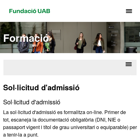
Pr
pe
de
Formació
el
me
de
Fu
UA
Despl
Accé
la
als
Sol·licitud d'admissió
estud
naveg
Sol·licitud d'admissió
La sol·licitud d'admissió es formalitza on-line. Primer de
tot, escaneja la documentació obligatòria (DNI, NIE o
passaport vigent i títol de grau universitari o equiparable) per
a tenir-la a punt.