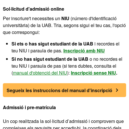
Sol·licitud d'admissió online
Per inscriure't necessites un
NIU
(número d'identificació
universitària) de la UAB. Tria, segons sigui el teu cas, l'opció
que correspongui:
Si ets o has sigut estudiant de la UAB
i recordes el
teu NIU i paraula de pas.
Inscripció amb NIU
Si no has sigut estudiant de la UAB
o no recordes el
teu NIU i paraula de pas (si tens dubtes, consulta el
(
manual d'obtenció del NIU
):
Inscripció sense NIU
.
Segueix les instruccions del manual d'inscripció
Admissió i pre-matrícula
Un cop realitzada la sol·licitud d’admissió i comprovem que
compleixes els requisits per accedir-hi, la coordinació dels