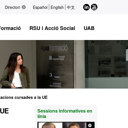
LinkedIn
Youtube
Directori
Español
English
中文
Formació
RSU i Acció Social
UAB
ulacions cursades a la UE
Informació
 UE
Sessions informatives en
línia
complementària