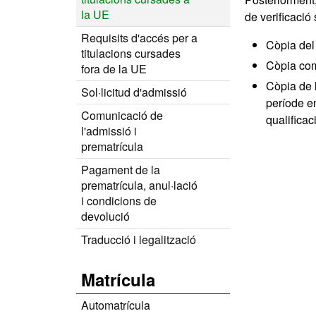
la UE
de verificaci
Requisits d'accés per a
Còpia de
titulacions cursades
Còpia co
fora de la UE
Còpia de
Sol·licitud d'admissió
període en
Comunicació de
qualificac
l'admissió i
prematrícula
Pagament de la
prematrícula, anul·lació
i condicions de
devolució
Traducció i legalització
Matrícula
Automatrícula