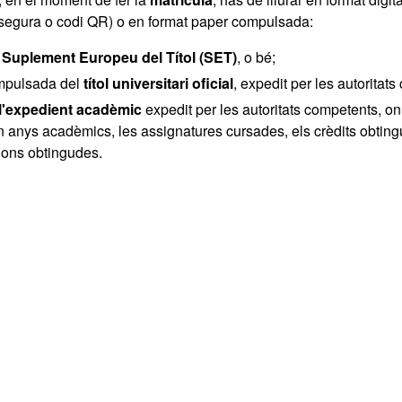
ó segura o codi QR) o en format paper compulsada:
l
Suplement Europeu del Títol (SET)
, o bé;
mpulsada del
títol universitari oficial
, expedit per les autoritat
l'expedient acadèmic
expedit per les autoritats competents, on 
 anys acadèmics, les assignatures cursades, els crèdits obtingu
ions obtingudes.