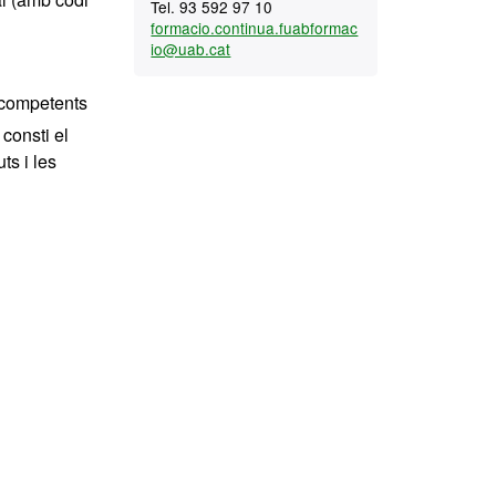
Tel. 93 592 97 10
formacio.continua.fuabformac
io@uab.cat
s competents
consti el
ts i les