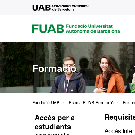
UAB
FUAB
FUNDACIÓ
UNIVERSITAT
AUTÒNOMA
DE
BARCELONA
Formació
Fundació UAB
Escola FUAB Formació
Forma
Requisits
Accés per a
estudiants
Accés inter