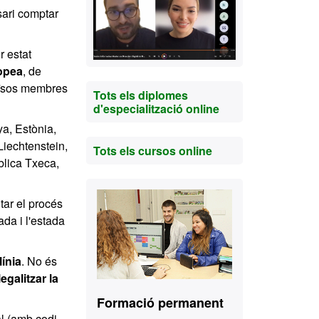
sari comptar
r estat
opea
, de
aïsos membres
Tots els diplomes
d'especialització online
a, Estònia,
Liechtenstein,
Tots els cursos online
blica Txeca,
Contacte
tar el procés
ada i l'estada
línia
. No és
egalitzar la
Formació permanent
tal (amb codi