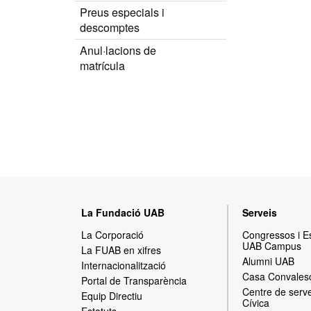
Preus especials i
descomptes
Anul·lacions de
matrícula
M
La Fundació UAB
Serveis
a
La Corporació
Congressos i 
UAB Campus
p
La FUAB en xifres
Alumni UAB
Internacionalització
a
Casa Convales
Portal de Transparència
Centre de serve
w
Equip Directiu
Cívica