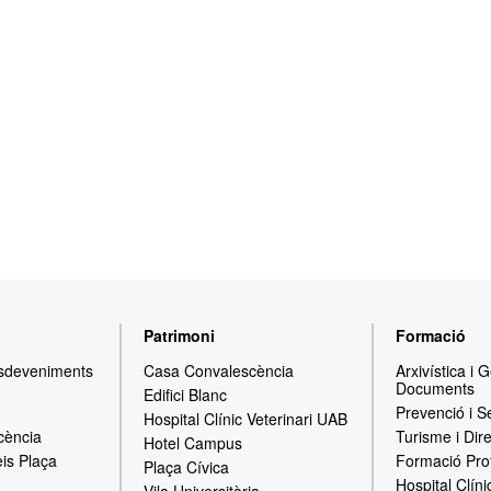
Patrimoni
Formació
Esdeveniments
Casa Convalescència
Arxivística i 
Documents
Edifici Blanc
Prevenció i S
Hospital Clínic Veterinari UAB
cència
Turisme i Dir
Hotel Campus
is Plaça
Formació Pro
Plaça Cívica
Hospital Clíni