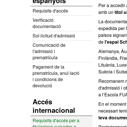
espanyols
Per a accedir
Requisits d'accés
amb un
títol 
Verificació
La documentació
documentació
expedida per l
països signan
Sol·licitud d'admissió
de
l'espai S
Comunicació de
l'admissió i
Alemanya, Àus
prematrícula
Finlàndia, Fra
Lituània, Lux
Pagament de la
Suècia i Suïss
prematrícula, anul·lació
i condicions de
Recomanem re
devolució
d'admissió i ob
a l’Escola FU
Accés
En el moment
internacional
necessari tenir
teva documen
Requisits d'accés per a
titulacions cursades a
Posteriorment,