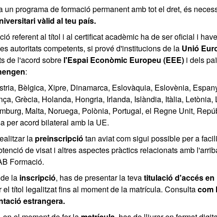
 a un programa de formació permanent amb tot el dret, és neces
universitari vàlid al teu país.
 referent al títol i al certificat acadèmic ha de ser oficial i have
es autoritats competents, si prové d'institucions de la
Unió Eur
ts de l'acord sobre
l'Espai Econòmic Europeu (EEE)
i dels p
chengen
:
tria, Bèlgica, Xipre, Dinamarca, Eslovàquia, Eslovènia, Espany
nça, Grècia, Holanda, Hongria, Irlanda, Islàndia, Itàlia, Letònia, 
emburg, Malta, Noruega, Polònia, Portugal, el Regne Unit, Repú
a per acord bilateral amb la UE.
alitzar la
preinscripció
tan aviat com sigui possible per a facili
tenció de visat i altres aspectes pràctics relacionats amb l'arrib
AB Formació.
 de la
inscripció
, has de presentar la teva
titulació d'accés en 
 el títol legalitzat fins al moment de la matrícula. Consulta
com l
tació estrangera.
 en el moment de fer la
matrícula
, has de lliurar en format digi