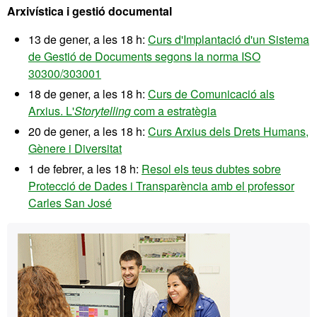
Arxivística i gestió documental
13 de gener, a les 18 h:
Curs d'Implantació d'un Sistema
de Gestió de Documents segons la norma ISO
30300/303001
18 de gener, a les 18 h:
Curs de Comunicació als
Arxius. L'
Storytelling
com a estratègia
20 de gener, a les 18 h:
Curs Arxius dels Drets Humans,
Gènere i Diversitat
1 de febrer, a les 18 h:
Resol els teus dubtes sobre
Protecció de Dades i Transparència amb el professor
Carles San José
Informació
Contacte
complementària