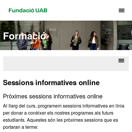
Pr
pe
de
Formació
el
me
de
Fu
UA
Despl
Conta
la
Sessions informatives online
naveg
Pròximes sessions informatives online
Al llarg del curs, programem sessions informatives en línia
per donar a conèixer els nostres programes als futurs
estudiants. Aquestes són les pròximes sessions que es
portaran a terme: