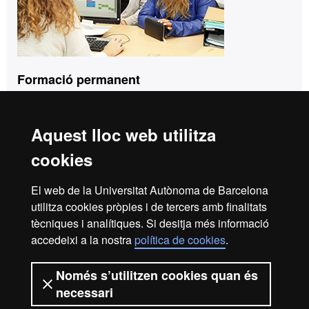
Formació permanent
Tel. 93 592 97 10
formacio.continua.fuabformacio@uab.cat
Aquest lloc web utilitza
cookies
Inici
Avís Legal
Política de Privacitat
El web de la Universitat Autònoma de Barcelona
Canal intern d'informació
Protecció de dades
utilitza cookies pròpies i de tercers amb finalitats
Sobre el web
tècniques i analítiques. Si desitja més informació
accedeixi a la nostra
política de cookies
.
Fundació UAB | Universitat Autònoma de Barcelona
La Fundació Universitat Autònoma de Barcelona és una
Només s’utilitzen cookies quan és
entitat creada en el si de la Universitat Autònoma de
necessari
Barcelona que col·labora en el foment i la realització