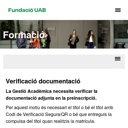
Pr
pe
de
Formació
el
me
de
Fu
UA
Despl
Accé
la
als
Verificació documentació
estud
naveg
La Gestió Acadèmica necessita verificar la
documentació adjunta en la preinscripció.
Per aquest motiu és necessari el títol o bé el títol amb
Codi de Verificació Segura/QR o bé que entreguis la
compulsa del títol quan realitzis la matrícula.