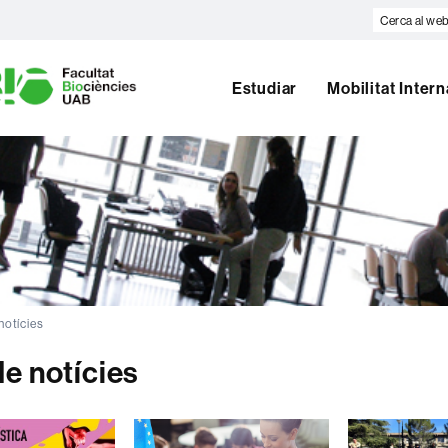
Cerca
al
U
web
A
Estudiar
Mobilitat Inter
B
notícies
de notícies