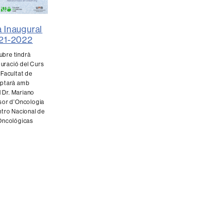
 Inaugural
021-2022
tubre tindrà
uguració del Curs
 Facultat de
mptarà amb
l Dr. Mariano
sor d'Oncologia
ntro Nacional de
Oncológicas