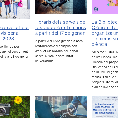
Horaris dels serveis de
La Bibliote
 convocatòria
restauració del campus
Ciència i T
vis per al
a partir del 17 de gener
organitza u
2-2023
de mems so
A partir del 17 de gener, els bars i
ciència
restaurants del campus han
ol·licitud per
ampliat els horaris per donar
canvi el curs vinent
Amb motiu del Di
servei a tota la comunitat
el 17 al 23 de gener
de les Dones i les
universitària.
Ciència del proper
Biblioteca de Ciè
de la UAB organi
mems "I tu que h
l'objectiu de reiv
clau de la dona en