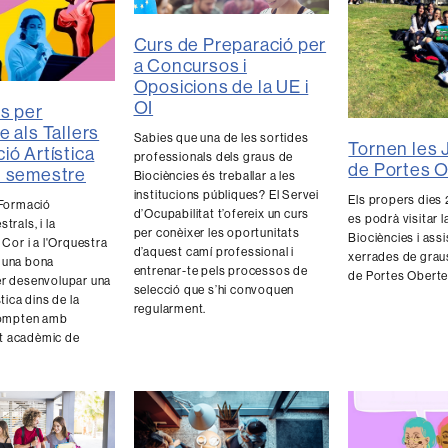
Curs de Preparació per
a Concursos i
Oposicions de la UE i
OI
es per
e als Tallers
Sabies que una de les sortides
Tornen les
ió Artística
professionals dels graus de
de Portes 
n semestre
Biociències és treballar a les
institucions públiques? El Servei
Els propers dies 2
 Formació
d’Ocupabilitat t’ofereix un curs
es podrà visitar l
trals, i la
per conèixer les oportunitats
Biociències i assis
 Cor i a l'Orquestra
d’aquest camí professional i
xerrades de grau
 una bona
entrenar-te pels processos de
de Portes Oberte
er desenvolupar una
selecció que s’hi convoquen
stica dins de la
regularment.
 compten amb
t acadèmic de
.