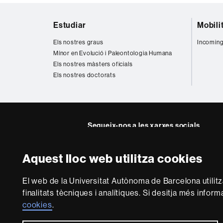
Mapa
Estudiar
Mobili
web
Els nostres graus
Incoming
Mínor en Evolució i Paleontologia Humana
Els nostres màsters oficials
Els nostres doctorats
Segueix-nos a les xarxes socials
Twitter
Instagra
Aquest lloc web utilitza cookies
Sobre
El web de la Universitat Autònoma de Barcelona utilit
aquest
finalitats tècniques i analítiques. Si desitja més infor
web
Avís legal
P
cookies
.