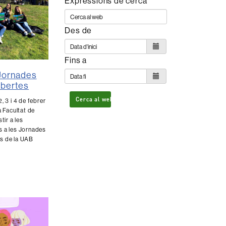
Expressions de cerca
Des de
Fins a
 Jornades
Obertes
Cerca al web
, 3 i 4 de febrer
a Facultat de
tir a les
s a les Jornades
s de la UAB