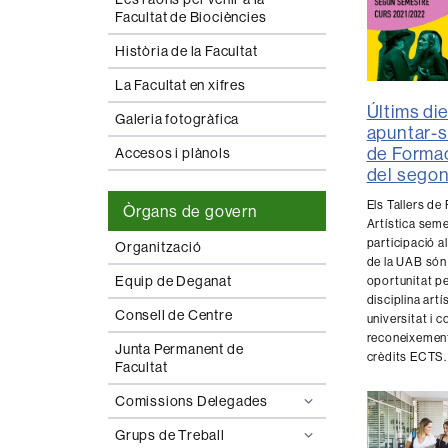
Facultat de Biociències
Història de la Facultat
La Facultat en xifres
Últims di
Galeria fotogràfica
apuntar-s
de Formac
Accesos i plànols
del sego
Els Tallers de
Òrgans de govern
Artística semes
participació al
Organització
de la UAB són
Equip de Deganat
oportunitat p
disciplina artí
Consell de Centre
universitat i
reconeixemen
Junta Permanent de
crèdits ECTS
Facultat
Comissions Delegades
Grups de Treball