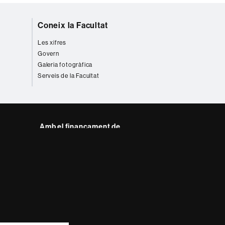
Coneix la Facultat
Les xifres
Govern
Galeria fotogràfica
Serveis de la Facultat
Amb el finançament de
del web UAB