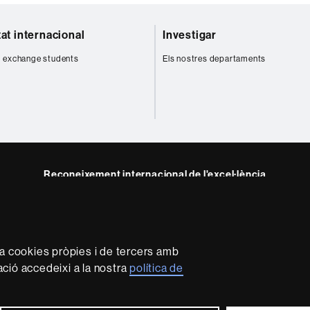
tat internacional
Investigar
 exchange students
Els nostres departaments
Reconeixement internacional de l'excel·lència
HR
m
Excellence
in
Research
za cookies pròpies i de tercers amb
-
mació accedeixi a la nostra
política de
Euraxess
rotecció de dades
Sobre el web
Accessibilitat web
Mapa 
2026 Universitat Autònoma de Barcelona