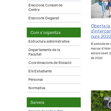
Eleccions Consell de
Centre
Eleccions Deganat
Oberta la
d'intercan
Com s'organitza
curs 202
Estructura administrativa
El període de s
marxar d’inter
Departaments de la
estarà obert d
Facultat
de 2022
Coordinacions de titulació
Els Estudiants
Personal
Normativa
Serveis