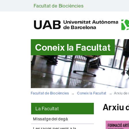
Facultat de Biociències
Coneix la Facultat
Facultat de Biociències
Coneix la Facultat
Arxiu de 
Arxiu 
La Facultat
Missatge del degà
Les raons per venir a la