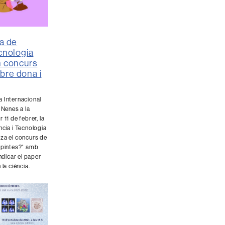
ca de
ecnologia
n concurs
bre dona i
a Internacional
 Nenes a la
 11 de febrer, la
ncia i Tecnologia
tza el concurs de
i pintes?" amb
indicar el paper
 la ciència.