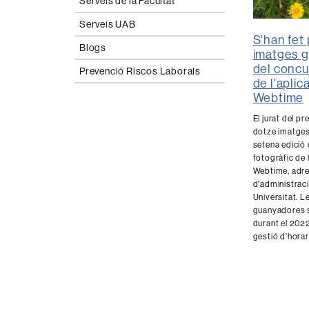
Serveis de la Facultat
Serveis UAB
S'han fet
Blogs
imatges 
del concu
Prevenció Riscos Laborals
de l'aplic
Webtime
El jurat del pr
dotze imatges
setena edició
fotogràfic de 
Webtime, adre
d'administraci
Universitat. L
guanyadores s
durant el 202
gestió d'horar