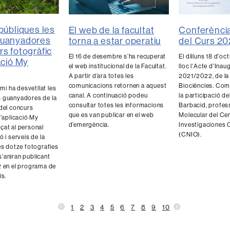
 públiques les
El web de la facultat
Conferència
guanyadores
torna a estar operatiu
del Curs 2
rs fotogràfic
El 16 de desembre s’ha recuperat
El dilluns 18 d'oc
ació My
el web institucional de la Facultat.
lloc l'Acte d'Ina
A partir d’ara totes les
2021/2022, de la
comunicacions retornen a aquest
Biociències. Co
emi ha desvetllat les
canal. A continuació podeu
la participació de
 guanyadores de la
consultar totes les informacions
Barbacid, profes
 del concurs
que es van publicar en el web
Molecular del Ce
l'aplicació My
d’emergència.
Investigaciones 
çat al personal
(CNIO).
ó i serveis de la
es dotze fotografies
'aniran publicant
2 en el programa de
is.
1
2
3
4
5
6
7
8
9
10