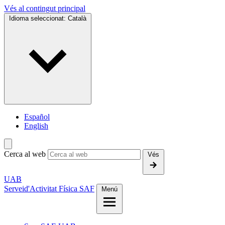
Vés al contingut principal
Idioma seleccionat:
Català
Español
English
Cerca al web
Vés
UAB
Servei
d'Activitat Física SAF
Menú