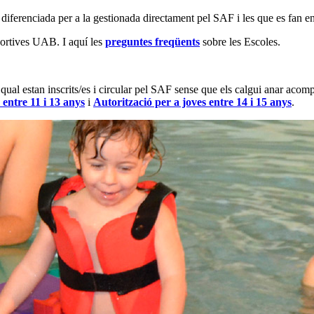
diferenciada per a la gestionada directament pel SAF i les que es fan e
portives UAB. I aquí les
preguntes freqüents
sobre les Escoles.
a qual estan inscrits/es i circular pel SAF sense que els calgui anar aco
 entre 11 i 13 anys
i
Autorització per a joves entre 14 i 15 anys
.