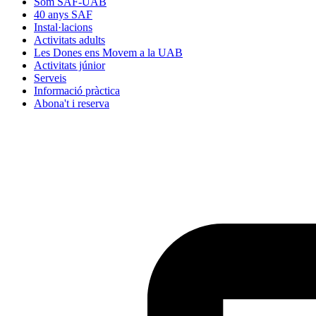
Som SAF-UAB
40 anys SAF
Instal·lacions
Activitats adults
Les Dones ens Movem a la UAB
Activitats júnior
Serveis
Informació pràctica
Abona't i reserva