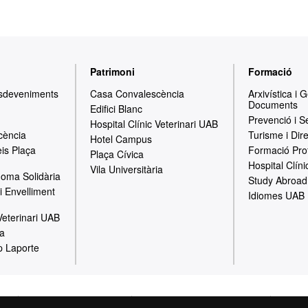
Patrimoni
Formació
Esdeveniments
Casa Convalescència
Arxivística i 
Documents
Edifici Blanc
Prevenció i S
Hospital Clínic Veterinari UAB
cència
Turisme i Dir
Hotel Campus
is Plaça
Formació Pro
Plaça Cívica
Hospital Clíni
Vila Universitària
oma Solidària
Study Abroad
i Envelliment
Idiomes UAB
 Veterinari UAB
ia
p Laporte
gal
Política de Privacitat
Canal intern d'informació
Prote