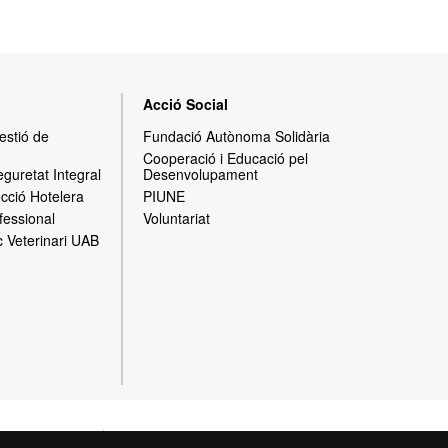
Acció Social
Gestió de
Fundació Autònoma Solidària
Cooperació i Educació pel
eguretat Integral
Desenvolupament
ecció Hotelera
PIUNE
fessional
Voluntariat
c Veterinari UAB
cció de dades