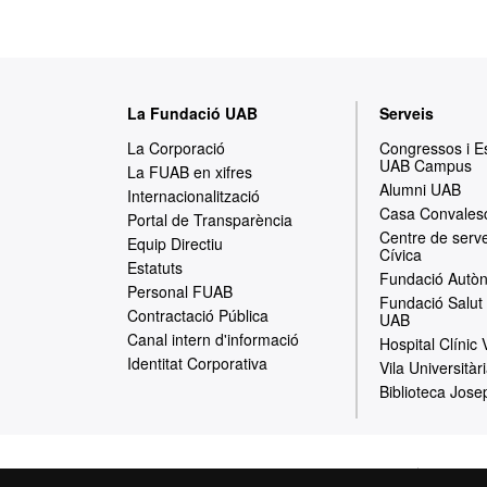
M
La Fundació UAB
Serveis
a
La Corporació
Congressos i 
UAB Campus
p
La FUAB en xifres
Alumni UAB
Internacionalització
a
Casa Convales
Portal de Transparència
Centre de serve
w
Equip Directiu
Cívica
Estatuts
e
Fundació Autòn
Personal FUAB
Fundació Salut 
b
Contractació Pública
UAB
Canal intern d'informació
Hospital Clínic
Identitat Corporativa
Vila Universitàr
Biblioteca Jose
Inici
Avís Le