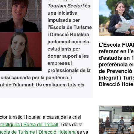
Tourism Sector!
és
una iniciativa
impulsada per
l'Escola de Turisme
i Direcció Hotelera
juntament amb els
L'Escola FUA
estudiants per
referent en l'
donar suport a les
d'estudis en 
empreses i
preferència e
professionals de la
de Prevenció 
Integral i Tur
e crisi causada per la pandèmia, i
Direcció Hote
ent de l'alumnat. Us expliquem tots els
or turístic i hoteler, a causa de la crisi
ràctiques i Borsa de Treball
, i des de la
cola de Turisme i Direcció Hotelera
es va