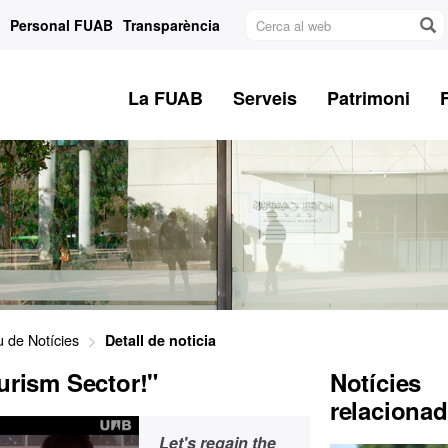
Cerca
Personal FUAB
Transparència
al
web
La FUAB
Serveis
Patrimoni
u de Notícies
Detall de noticia
urism Sector!"
Notícies
relaciona
Let's regain the