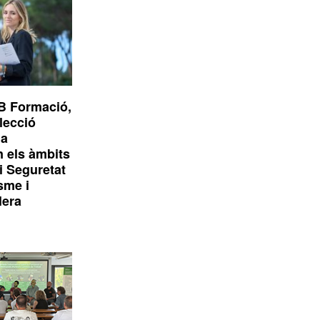
B Formació,
elecció
1a
n els àmbits
i Seguretat
isme i
lera