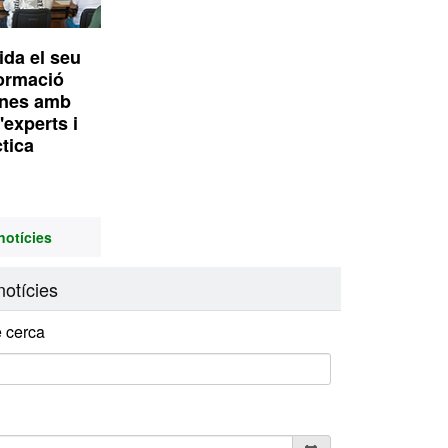
ida el seu
formació
ines amb
'experts i
ctica
notícies
otícies
 cerca