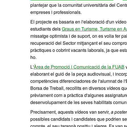
plantejar que la comunitat universitària del Cen
empreses i professionals.
El projecte es basaria en l'elaboració d'un vídeo o
estudiants dels
Graus en Turisme, Turisme en An
missatge optimista i de suport, on es volia fer pa
recuperació del Sector mitjançant el seu compromí
pràctiques o cobrint vacants laborals, ja que est
ho.
L'
Àrea de Promoció i Comunicació de la FUAB
v
elaborant el guió de la peça audiovisual, i incor
competències diferenciadores de l'alumnat de l'E
Borsa de Treball, recollits en diversos vídeos qu
prèviament com a pràctica d'algunes assignatur
desenvolupament de les seves habilitats comuni
Precisament, aquests vídeos van servir,
a poster
possibles candidats i candidates que podrien ser
compte, el seu tarannà positiu i alegre. Es van 