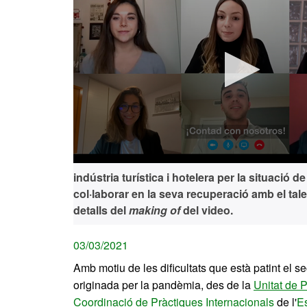
0
indústria turística i hotelera per la situació d
seconds
of
col·laborar en la seva recuperació amb el tal
0
detalls del
making of
del video.
seconds
Volume
90%
03/03/2021
Amb motiu de les dificultats que està patint el sect
originada per la pandèmia, des de la
Unitat de P
Coordinació de Pràctiques Internacionals
de l'
Es