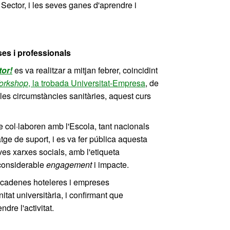
Sector, i les seves ganes d'aprendre i
ses i professionals
tor!
es va realitzar a mitjan febrer, coincidint
orkshop
, la trobada Universitat-Empresa
, de
 les circumstàncies sanitàries, aquest curs
 col·laboren amb l'Escola, tant nacionals
atge de suport, i es va fer pública aquesta
eves xarxes socials, amb l'etiqueta
 considerable
engagement
i impacte.
, cadenes hoteleres i empreses
itat universitària, i confirmant que
dre l'activitat.