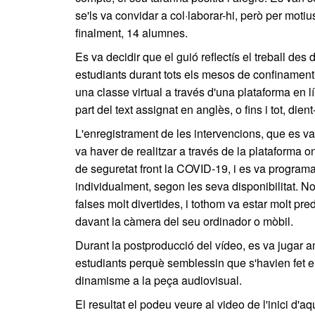
se'ls va convidar a col·laborar-hi, però per motius
finalment, 14 alumnes.
Es va decidir que el guió reflectís el treball des
estudiants durant tots els mesos de confinament 
una classe virtual a través d'una plataforma en lí
part del text assignat en anglès, o fins i tot, di
L'enregistrament de les intervencions, que es v
va haver de realitzar a través de la plataforma 
de seguretat front la COVID-19, i es va programa
individualment, segon les seva disponibilitat. N
falses molt divertides, i tothom va estar molt pre
davant la càmera del seu ordinador o mòbil.
Durant la postproducció del vídeo, es va jugar a
estudiants perquè semblessin que s'havien fet e
dinamisme a la peça audiovisual.
El resultat el podeu veure al video de l'inici d'a