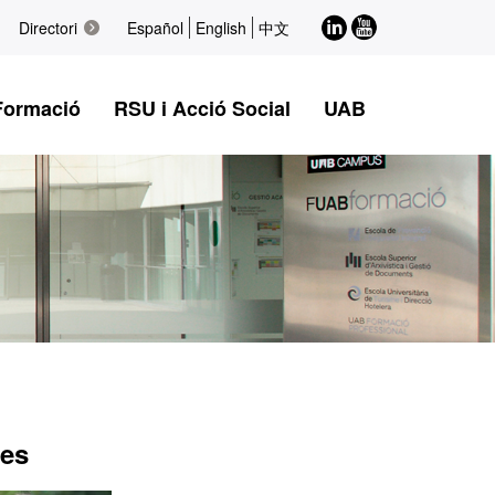
LinkedIn
Youtube
Directori
Español
English
中文
Formació
RSU i Acció Social
UAB
des