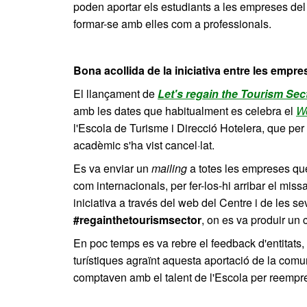
poden aportar els estudiants a les empreses del 
formar-se amb elles com a professionals.
Bona acollida de la iniciativa entre les empre
El llançament de
Let's regain the Tourism Sec
amb les dates que habitualment es celebra el
W
l'Escola de Turisme i Direcció Hotelera, que per
acadèmic s'ha vist cancel·lat.
Es va enviar un
mailing
a totes les empreses que
com internacionals, per fer-los-hi arribar el miss
iniciativa a través del web del Centre i de les s
#regainthetourismsector
, on es va produir un
En poc temps es va rebre el feedback d'entitats
turístiques agraïnt aquesta aportació de la comun
comptaven amb el talent de l'Escola per reempren