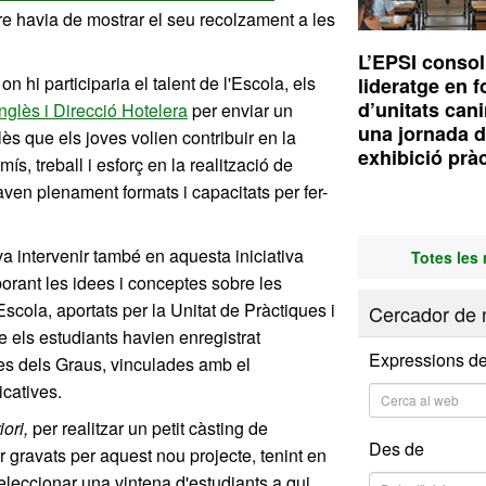
tre havia de mostrar el seu recolzament a les
L’EPSI consol
n hi participaria el talent de l'Escola, els
lideratge en 
d’unitats can
glès i Direcció Hotelera
per enviar un
una jornada d
lès que els joves volien contribuir en la
exhibició prà
s, treball i esforç en la realització de
aven plenament formats i capacitats per fer-
a intervenir també en aquesta iniciativa
Totes les 
porant les idees i conceptes sobre les
scola, aportats per la Unitat de Pràctiques i
Cercador de n
e els estudiants havien enregistrat
Expressions de
es dels Graus, vinculades amb el
catives.
iori,
per realitzar un petit càsting de
Des de
 gravats per aquest nou projecte, tenint en
seleccionar una vintena d'estudiants a qui