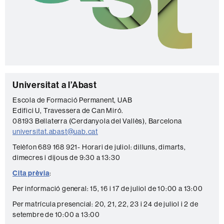
C
Universitat a l’Abast
o
Escola de Formació Permanent, UAB
Edifici U, Travessera de Can Miró.
n
08193 Bellaterra (Cerdanyola del Vallès), Barcelona
t
universitat.abast@uab.cat
a
Telèfon 689 168 921- Horari de juliol: dilluns, dimarts,
c
dimecres i dijous de 9:30 a 13:30
t
Cita prèvia
:
e
Per informació general: 15, 16 i 17 de juliol de 10:00 a 13:00
Per matrícula presencial: 20, 21, 22, 23 i 24 de juliol i 2 de
setembre de 10:00 a 13:00