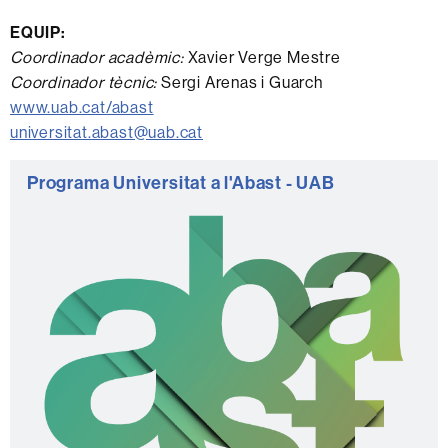
EQUIP:
Coordinador acadèmic:
Xavier Verge Mestre
Coordinador tècnic:
Sergi Arenas i Guarch
www.uab.cat/abast
universitat.abast@uab.cat
Informació
Programa Universitat a l'Abast - UAB
complementària