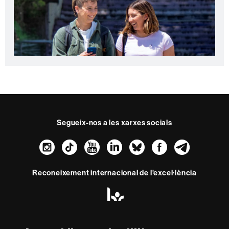
Segueix-nos a les xarxes socials
Instagram
TikTok
YouTube
LinkedIn
Bluesky
Faceboo
Teleg
Reconeixement internacional de l'excel·lència
HR
Excellence
in
Research