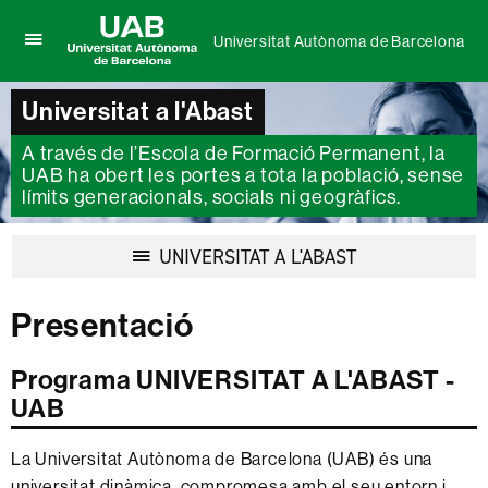
Universitat Autònoma de Barcelona
Prem
UAB
per
Universitat
desplegar
Universitat a l'Abast
Autònoma
el
de
menú
A través de l’Escola de Formació Permanent, la
Barcelona
de
UAB ha obert les portes a tota la població, sense
Universitat
límits generacionals, socials ni geogràfics.
Autònoma
de
Barcelona
Desplegar
UNIVERSITAT A L'ABAST
la
navegació
Presentació
Programa UNIVERSITAT A L'ABAST -
UAB
La Universitat Autònoma de Barcelona (UAB) és una
universitat dinàmica, compromesa amb el seu entorn i