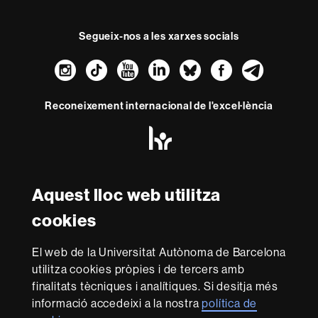
Segueix-nos a les xarxes socials
Instagram
TikTok
YouTube
LinkedIn
Bluesky
Faceboo
Teleg
Reconeixement internacional de l'excel·lència
HR
Excellence
in
Research
Amb el finançament de
-
Aquest lloc web utilitza
Euraxess
cookies
Sobre
El web de la Universitat Autònoma de Barcelona
aquest
utilitza cookies pròpies i de tercers amb
web
Avís legal
Protecció de dades
Sobre el
finalitats tècniques i analítiques. Si desitja més
informació accedeixi a la nostra
política de
web
Accessibilitat web
Mapa del web UAB