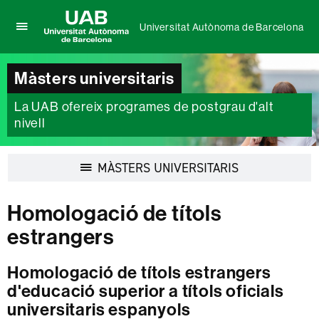
Universitat Autònoma de Barcelona
Prem
UAB
per
Universitat
desplegar
Màsters universitaris
Autònoma
el
de
menú
La UAB ofereix programes de postgrau d'alt
Barcelona
de
nivell
Universitat
Autònoma
de
Desplegar
MÀSTERS UNIVERSITARIS
Barcelona
la
navegació
Homologació de títols
estrangers
Homologació de títols estrangers
d'educació superior a títols oficials
universitaris espanyols