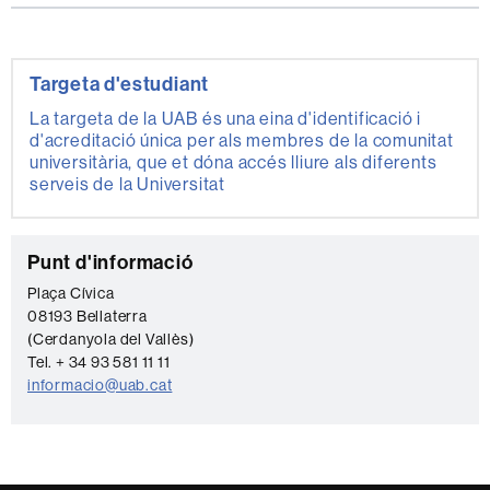
Targeta d'estudiant
La targeta de la UAB és una eina d'identificació i
d'acreditació única per als membres de la comunitat
universitària, que et dóna accés lliure als diferents
serveis de la Universitat
C
Punt d'informació
o
Plaça Cívica
08193 Bellaterra
n
(Cerdanyola del Vallès)
t
Tel. + 34 93 581 11 11
a
informacio@uab.cat
c
t
e