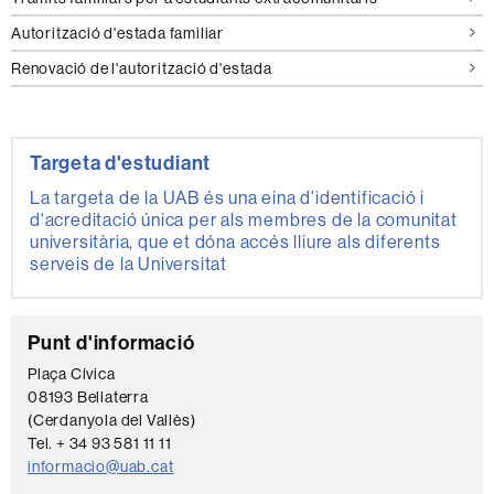
Autorització d'estada familiar
Renovació de l'autorització d'estada
Targeta d'estudiant
La targeta de la UAB és una eina d'identificació i
d'acreditació única per als membres de la comunitat
universitària, que et dóna accés lliure als diferents
serveis de la Universitat
C
Punt d'informació
o
Plaça Cívica
08193 Bellaterra
n
(Cerdanyola del Vallès)
t
Tel. + 34 93 581 11 11
a
informacio@uab.cat