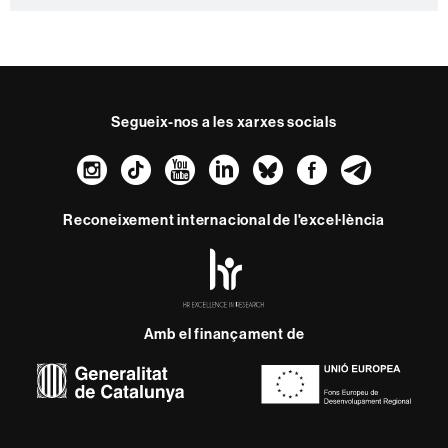
c
t
e
Segueix-nos a les xarxes socials
Instagram
TikTok
YouTube
LinkedIn
Bluesky
Faceboo
Teleg
Reconeixement internacional de l'excel·lència
HR
Excellence
in
Research
Amb el finançament de
-
Euraxess
Sobre