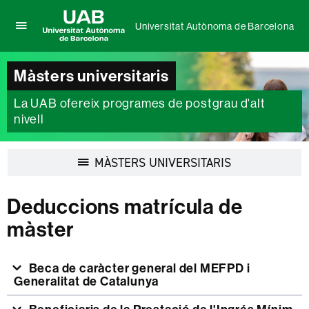
Universitat Autònoma de Barcelona
Prem
UAB
per
Universitat
desplegar
Màsters universitaris
Autònoma
el
de
menú
La UAB ofereix programes de postgrau d'alt
Barcelona
de
nivell
Universitat
Autònoma
de
Desplegar
MÀSTERS UNIVERSITARIS
Barcelona
la
navegació
Deduccions matrícula de
màster
Beca de caràcter general del MEFPD i
Generalitat de Catalunya