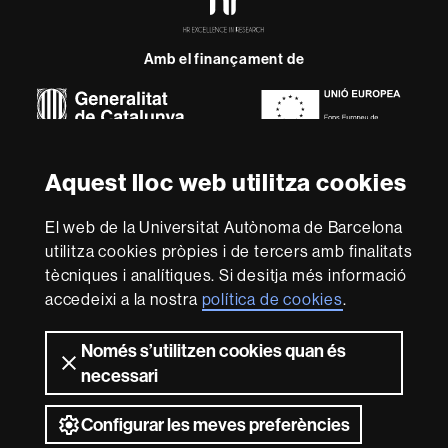
Excellence
in
Research
Amb el finançament de
-
Euraxess
Sobre
aquest
Aquest lloc web utilitza cookies
web
Avís legal
Protecció de dades
Sobre el
El web de la Universitat Autònoma de Barcelona
web
Accessibilitat web
Mapa del web UAB
utilitza cookies pròpies i de tercers amb finalitats
Som una universitat capdavantera que imparteix una
tècniques i analítiques. Si desitja més informació
docència de qualitat, diversificada, multidisciplinària i
accedeixi a la nostra
política de cookies
.
flexible, ajustada a les necessitats de la societat i
adaptada als nous models de l'Europa del coneixement.
Només s’utilitzen cookies quan és
La UAB és reconeguda internacionalment per la qualitat i
el caràcter innovador de la seva recerca.
necessari
2026 Universitat Autònoma de Barcelona
Configurar les meves preferències