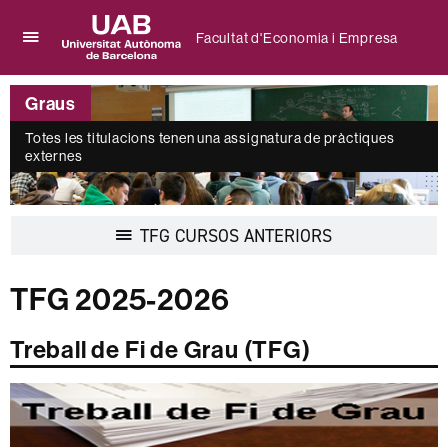
Facultat d'Economia i Empresa
Prem
UAB
per
Universitat
desplegar
Graus
Autònoma
el
de
menú
Totes les titulacions tenen una assignatura de pràctiques
Barcelona
externes
de
Facultat
d'Economia
i
Desplegar
TFG CURSOS ANTERIORS
Empresa
la
navegació
TFG 2025-2026
Treball de Fi de Grau (TFG)