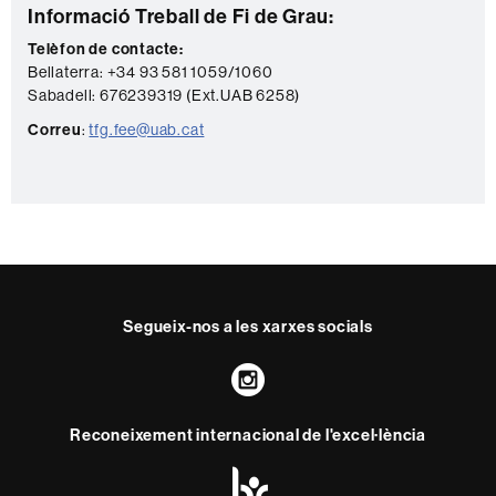
Informació
C
Informació Treball de Fi de Grau:
complementària
o
Telèfon de contacte:
Bellaterra: +34 93 581 1059/1060
n
Sabadell:
676239319 (Ext.UAB 6258)
t
Correu
:
tfg.fee@uab.cat
a
c
t
e
Segueix-nos a les xarxes socials
Instagram
Reconeixement internacional de l'excel·lència
HR