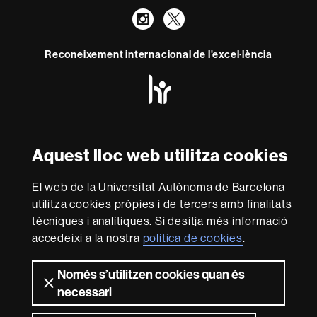
Instagram
Twitter
Reconeixement internacional de l'excel·lència
HR
Excellence
in
Research
Amb el finançament de
-
Euraxess
Aquest lloc web utilitza cookies
El web de la Universitat Autònoma de Barcelona
Sobre
utilitza cookies pròpies i de tercers amb finalitats
aquest
tècniques i analítiques. Si desitja més informació
web
Avís legal
Protecció de dades
Sobre el
accedeixi a la nostra
política de cookies
.
web
Accessibilitat web
Mapa del web UAB
Només s’utilitzen cookies quan és
2026 Universitat Autònoma de Barcelona
necessari