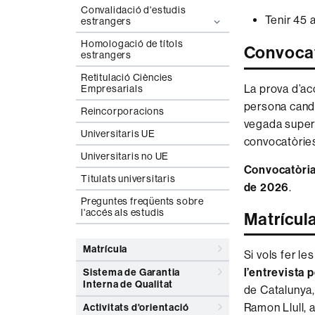
Convalidació d'estudis
Tenir 45 
estrangers
Homologació de títols
Convoca
estrangers
Retitulació Ciències
La prova d’ac
Empresarials
persona candi
Reincorporacions
vegada supera
Universitaris UE
convocatòries
Universitaris no UE
Convocatòri
Titulats universitaris
de 2026
.
Preguntes freqüents sobre
l'accés als estudis
Matrícul
Matrícula
Si vols fer le
l’entrevista 
Sistema de Garantia
Interna de Qualitat
de Catalunya, 
Ramon Llull, a
Activitats d'orientació