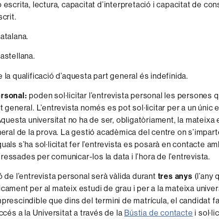
 escrita, lectura, capacitat d’interpretació i capacitat de con
crit.
atalana.
astellana.
 la qualificació d’aquesta part general és indefinida.
ersonal:
poden sol·licitar l’entrevista personal les persones 
t general. L’entrevista només es pot sol·licitar per a un únic 
 Aquesta universitat no ha de ser, obligatòriament, la mateixa
eneral de la prova. La gestió acadèmica del centre on s’impart
uals s’ha sol·licitat fer l’entrevista es posarà en contacte am
ressades per comunicar-los la data i l’hora de l’entrevista.
ó de l’entrevista personal serà vàlida durant
tres anys
(l’any 
icament per al mateix estudi de grau i per a la mateixa univer
prescindible que dins del termini de matrícula, el candidat fa
Accés a la Universitat a través de la
Bústia de contacte
i sol·li