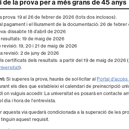
i de la prova per a més grans de 45 anys
a prova: 19 al 26 de febrer de 2026 (tots dos inclosos).
 al pagament i el lliurament de la documentació: 26 de febre
ova: dissabte 18 d’abril de 2026
 resultats: 19 de maig de 2026
e revisió: 19, 20 i 21 de maig de 2026
la revisió: 2 de juny de 2026
s certificats dels resultats: a partir del 19 de maig de 2026 (
niversitat
).
nt
:
Si superes la prova, hauràs de sol·licitar al
Portal d'accés 
rant els dies que estableixi el calendari de preinscripció univ
di on vulguis accedir. La universitat es posarà en contacte a
l dia i hora de l'entrevista.
r aquesta via quedarà condicionada a la superació de les p
tinguin aquest requisit.