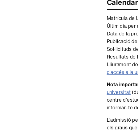
Calendar
Matrícula de l
Últim dia per
Data de la pr
Publicació de
Sol·licituds d
Resultats de 
Lliurament del
d’accés a la u
Nota importa
universitat
(du
centre d’estu
informar-te de
L’admissió pe
els graus que 