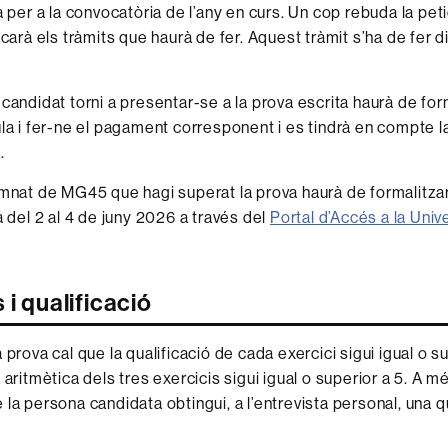
a per a la convocatòria de l’any en curs. Un cop rebuda la pet
icarà els tràmits que haurà de fer. Aquest tràmit s’ha de fer d
 candidat torni a presentar-se a la prova escrita haurà de for
ula i fer-ne el pagament corresponent i es tindrà en compte la
.
umnat de MG45 que hagi superat la prova haurà de formalitzar l
a del 2 al 4 de juny 2026 a través del
Portal d’Accés a la Univ
 i qualificació
 prova cal que la qualificació de cada exercici sigui igual o sup
 aritmètica dels tres exercicis sigui igual o superior a 5. A m
la persona candidata obtingui, a l’entrevista personal, una q