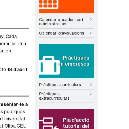
Calendaris acadèmics i
administratius
Calendari d'avaluacions
ny. Cada
perar-la. Una
ou en
Pràctiques
en empreses
abte
18 d’abril
Pràctiques curriculars
Pràctiques
extracurriculars
resentar-te a
ts públiques
a Universitat
Pla d'acció
tutorial del
bat Oliba CEU