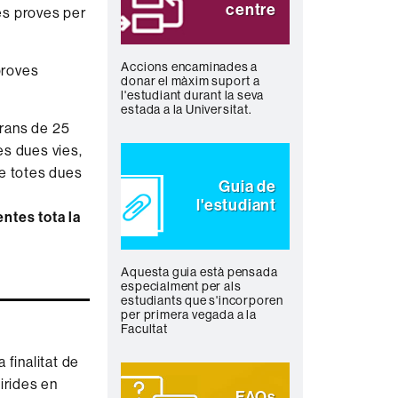
centre
les proves per
Accions encaminades a
 proves
donar el màxim suport a
l'estudiant durant la seva
estada a la Universitat.
grans de 25
es dues vies,
de totes dues
Guia de
l'estudiant
ntes tota la
Aquesta guia està pensada
especialment per als
estudiants que s'incorporen
per primera vegada a la
Facultat
 finalitat de
irides en
FAQs