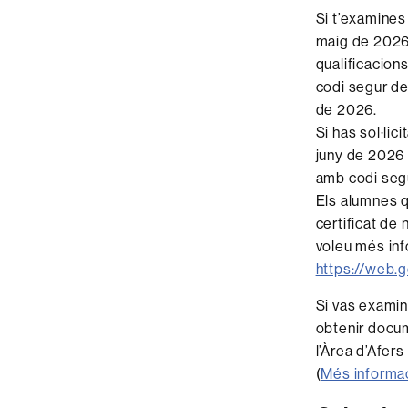
Si t’examines
maig de 2026
qualificacion
codi segur de
de 2026.
Si has sol·lic
juny de 2026 
amb codi segu
Els alumnes q
certificat de
voleu més inf
https://web.g
Si vas examin
obtenir docum
l’Àrea d’Afer
(
Més informa