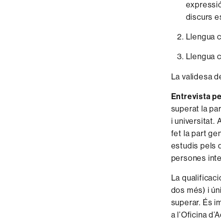
expressió
discurs es
Llengua c
Llengua c
La validesa de
Entrevista p
superat la par
i universitat.
fet la part g
estudis pels q
persones inte
La qualificaci
dos més) i ún
superar. És im
a l’Oficina d’