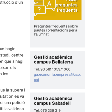
strucció d’un
preguntes
freqüents
Preguntes freqüents sobre
pautes i orientacions per a
l'alumnat.
que hagin
estudi, centre
C
Gestió acadèmica
 en què s’hagi
campus Bellaterra
o
eixen els
Tel. 93 581 1059/1060
n
b les
ga.economia.empresa@uab.
t
cat
a
que la supera i
c
sitat on es va
C
Gestió acadèmica
t
ci una petició
campus Sabadell
o
e
citi la validesa
Tel. 676 239 319