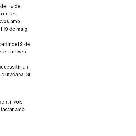
 del 19 de
ió de les
proves amb
del 19 de maig
partir del 2 de
e les proves
necessitin un
 ciutadana, Si
ent i vols
ntactar amb