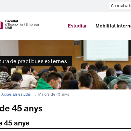
Cerca
al
U
web
A
B
Estudiar
Mobilitat Inter
atura de pràctiques externes
Accés als estudis
Majors de 45 anys
 de 45 anys
e 45 anys