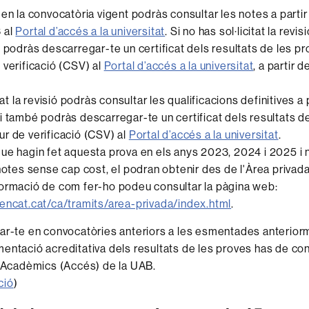
 en la convocatòria vigent podràs consultar les notes a partir
 al
Portal d’accés a la universitat
. Si no has sol·licitat la revis
s podràs descarregar-te un certificat dels resultats de les 
 verificació (CSV) al
Portal d’accés a la universitat
, a partir 
itat la revisió podràs consultar les qualificacions definitives a 
i també podràs descarregar-te un certificat dels resultats d
r de verificació (CSV) al
Portal d’accés a la universitat
.
ue hagin fet aquesta prova en els anys 2023, 2024 i 2025 i 
 notes sense cap cost, el podran obtenir des de l'Àrea privada
ormació de com fer-ho podeu consultar la pàgina web:
encat.cat/ca/tramits/area-privada/index.html
.
ar-te en convocatòries anteriors a les esmentades anteriorm
entació acreditativa dels resultats de les proves has de co
s Acadèmics (Accés) de la UAB.
ció
)