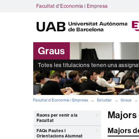
Facultat d'Economia i Empresa
Graus
Totes les titulacions tenen una assign
Facultat d'Economia i Empresa
Estudiar
Graus
Majors
Raons per venir a la
Facultat
Majors d
FAQs Pautes i
Orientacions Alumnat