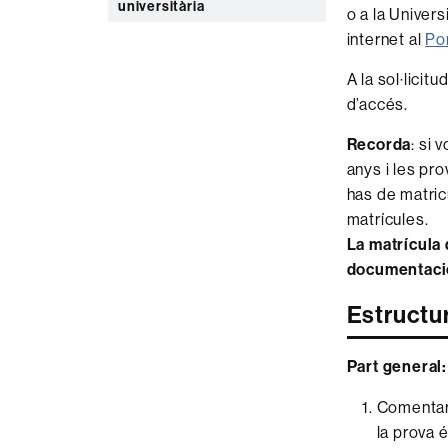
universitària
o a la Univer
internet al
Por
A la sol·licit
d’accés.
Recorda
: si 
anys i les pro
has de matric
matrícules.
La matrícula 
documentació
Estructur
Part general:
Comentari
la prova 