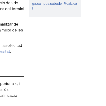
n
ició des de
ga.campus.sabadell@uab.ca
t
ins del termini
t
a
c
malitzar de
t
 millor de les
e
a sol·licitud
ersitat
.
erior a 4, i
és, és
ualificació