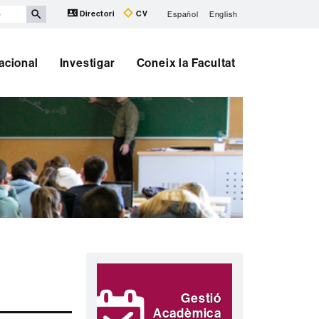
Directori
CV
Español
English
nacional
Investigar
Coneix la Facultat
Informació
Destaquem
complementària
Gestió
Acadèmica