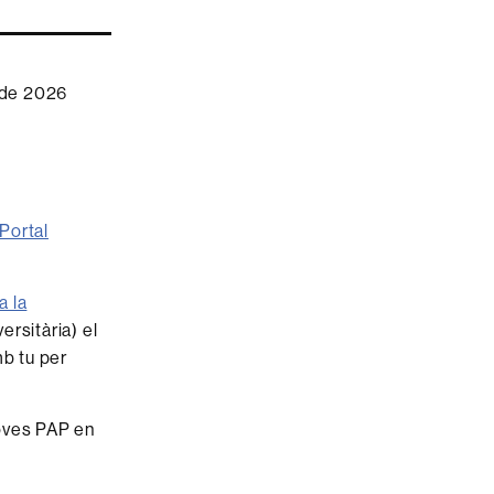
r de 2026
Portal
a la
ersitària) el
mb tu per
roves PAP en