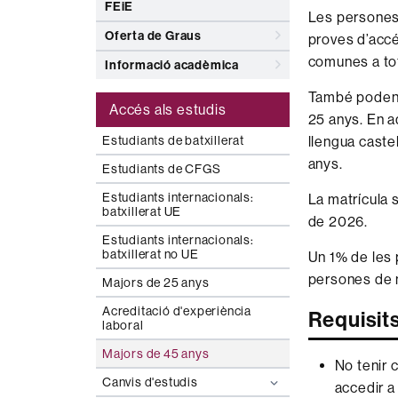
FEiE
Les persones 
Oferta de Graus
proves d’accé
comunes a tot
Informació acadèmica
També poden,
Accés als estudis
25 anys. En a
llengua caste
Estudiants de batxillerat
anys.
Estudiants de CFGS
Estudiants internacionals:
La matrícula s
batxillerat UE
de 2026.
Estudiants internacionals:
batxillerat no UE
Un 1% de les 
persones de 
Majors de 25 anys
Acreditació d'experiència
Requisit
laboral
Majors de 45 anys
No tenir c
Canvis d'estudis
accedir a 