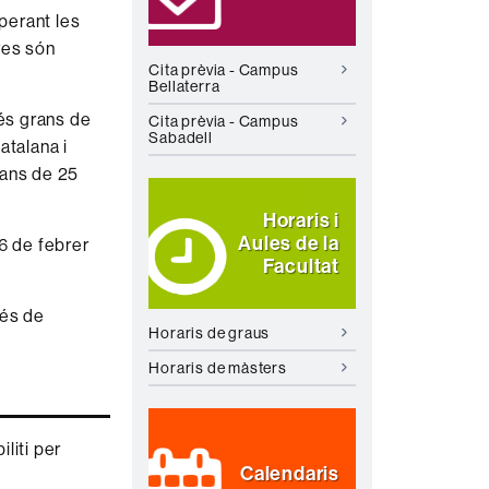
perant les
ves són
Cita prèvia - Campus
Bellaterra
és grans de
Cita prèvia - Campus
Sabadell
atalana i
rans de 25
Horaris i
Aules de la
26 de febrer
Facultat
cés de
Horaris de graus
Horaris de màsters
iliti per
Calendaris