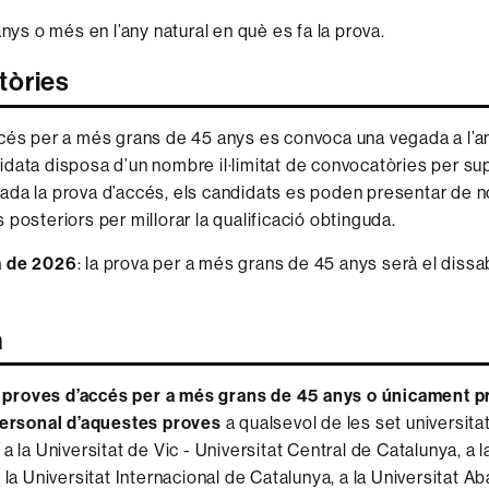
anys o més en l’any natural en què es fa la prova.
tòries
cés per a més grans de 45 anys es convoca una vegada a l’a
data disposa d’un nombre il·limitat de convocatòries per su
da la prova d’accés, els candidats es poden presentar de n
 posteriors per millorar la qualificació obtinguda.
a de 2026
: la prova per a més grans de 45 anys serà el diss
a
s
proves d’accés per a més grans de 45 anys o únicament p
personal d’aquestes
proves
a qualsevol de les set universita
a la Universitat de Vic - Universitat Central de Catalunya, a l
 la Universitat Internacional de Catalunya, a la Universitat A