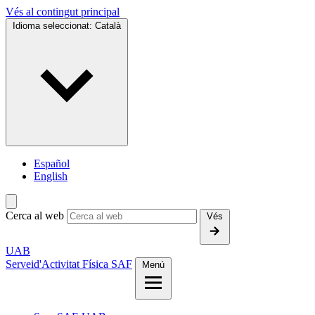
Vés al contingut principal
Idioma seleccionat:
Català
Español
English
Cerca al web
Vés
UAB
Servei
d'Activitat Física SAF
Menú