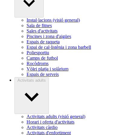
Instal·lacions (visió general)
Sala de fitnes
Sales d'activitats
Piscines i zona d'aigües
Espais de raqueta
Espai de cal·listènia i zona barbell
Poliesportiu
Camps de futbol
Rocòdroms
Vòlei platja i solàrium
Espais de serveis
Activitats adults
Activitats adults (visió general)
Horari i oferta d'activitats
Activitats càrdio
Activitats d'enfortiment