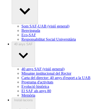
Som SAF-UAB (visió general)
Benvinguda
Eco-SAF
Responsabilitat Social Universitària
40 anys SAF
40 anys SAF (visió general)
Missatge institucional del Rector
Carta del director: 40 anys d'esport a la UAB
Programa d'activitats
Evolució històrica
El SAF als anys 80
Memòria
Instal·lacions