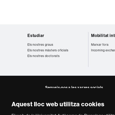
Mapa
Estudiar
Mobilitat in
web
Els nostres graus
Marxar fora
Els nostres màsters oficials
Incoming excha
Els nostres doctorats
Segueix-nos a les xarxes socials
Twitter
YouTube
Instagra
Linke
Aquest lloc web utilitza cookies
Facultat
UAB
Sobre