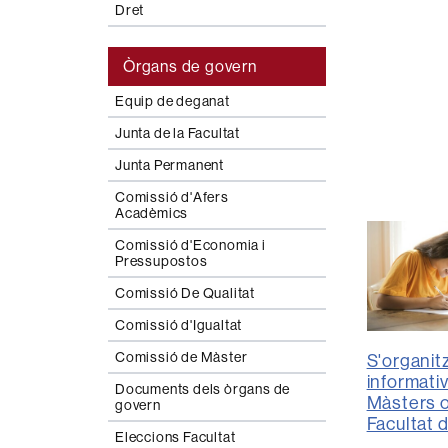
Dret
Òrgans de govern
Equip de deganat
Junta de la Facultat
Junta Permanent
Comissió d'Afers
Acadèmics
Comissió d'Economia i
Pressupostos
Comissió De Qualitat
Comissió d'Igualtat
Comissió de Màster
S'organit
informati
Documents dels òrgans de
Màsters of
govern
Facultat 
Eleccions Facultat