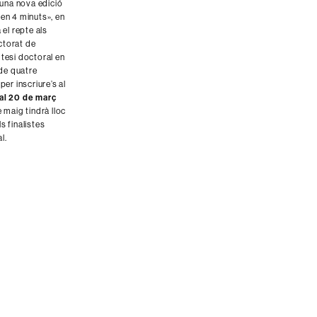
una nova edició
 en 4 minuts», en
 el repte als
ctorat de
 tesi doctoral en
de quatre
per inscriure’s al
 al 20
de març
de maig tindrà lloc
s finalistes
l.