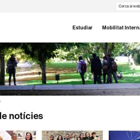
Cerca
al
web
Estudiar
Mobilitat Inter
s
de notícies