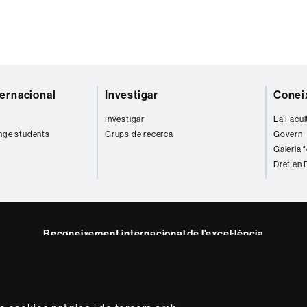
ternacional
Investigar
Coneix
Investigar
La Facul
nge students
Grups de recerca
Govern
Galeria 
Dret en 
Reconeixement internacional de l'excel·lència
HR
m
dIn
Excellence
in
Research