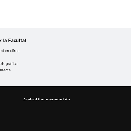
 la Facultat
tat en xifres
fotogràfica
Directe
Amb el finançament de