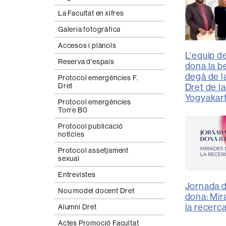
La Facultat en xifres
Galeria fotogràfica
Accesos i plànols
L'equip d
Reserva d'espais
dona la b
degà de l
Protocol emergències F.
Dret
Dret de la
Yogyakar
Protocol emergències
Torre B0
Protocol publicació
notícies
Protocol assetjament
sexual
Entrevistes
Jornada de
Nou model docent Dret
dona: Mir
la recerc
Alumni Dret
Actes Promoció Facultat