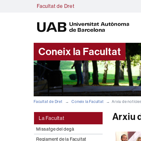
Facultat de Dret
U
A
B
Coneix la Facultat
Facultat de Dret
Coneix la Facultat
Arxiu de notície
Arxiu 
La Facultat
Missatge del degà
Reglament de la Facultat