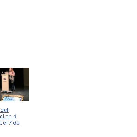
 del
si en 4
 el 7 de