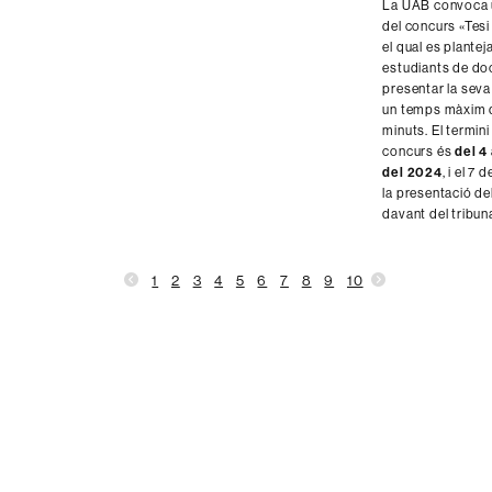
La UAB convoca 
del concurs «Tesi
el qual es planteja
estudiants de do
presentar la seva
un temps màxim 
minuts. El termini 
concurs és
del 4
del 2024
, i el 7 
la presentació del
davant del tribuna
1
2
3
4
5
6
7
8
9
10