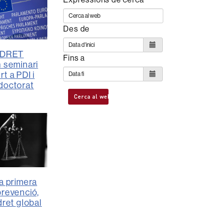
Des de
GIDRET
Fins a
n seminari
t a PDI i
doctorat
Cerca al web
la primera
prevenció,
dret global