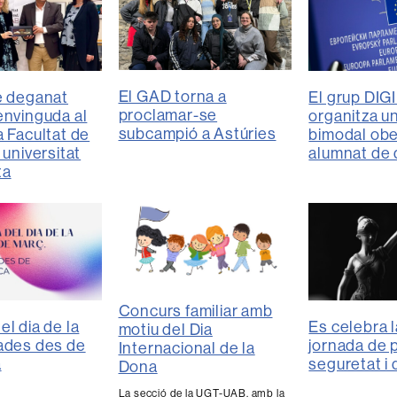
El GAD torna a
El grup DI
e deganat
proclamar-se
organitza u
envinguda al
subcampió a Astúries
bimodal ober
a Facultat de
alumnat de 
 universitat
ta
Concurs familiar amb
l dia de la
Es celebra 
motiu del Dia
ades des de
jornada de 
Internacional de la
a
seguretat i 
Dona
La secció de la UGT-UAB, amb la