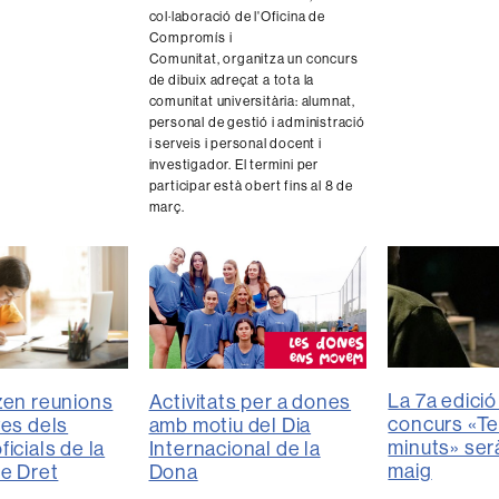
col·laboració de l'Oficina de
Compromís i
Comunitat, organitza un concurs
de dibuix adreçat a tota la
comunitat universitària: alumnat,
personal de gestió i administració
i serveis i personal docent i
investigador. El termini per
participar està obert fins al 8 de
març.
La 7a edició
zen reunions
Activitats per a dones
concurs «Te
ves dels
amb motiu del Dia
minuts» serà
icials de la
Internacional de la
maig
de Dret
Dona