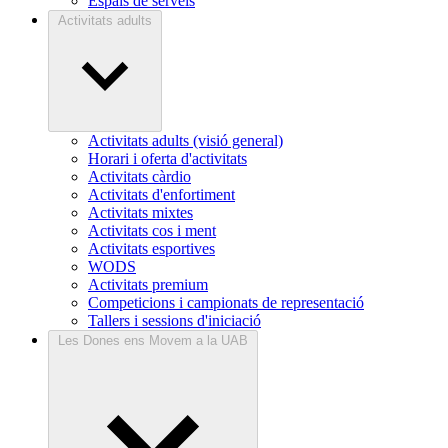
Espais de serveis
Activitats adults
Activitats adults (visió general)
Horari i oferta d'activitats
Activitats càrdio
Activitats d'enfortiment
Activitats mixtes
Activitats cos i ment
Activitats esportives
WODS
Activitats premium
Competicions i campionats de representació
Tallers i sessions d'iniciació
Les Dones ens Movem a la UAB