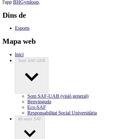
l'app
BHGymloop
.
Dins de
Esports
Mapa web
Inici
Som SAF-UAB
Som SAF-UAB (visió general)
Benvinguda
Eco-SAF
Responsabilitat Social Universitària
40 anys SAF