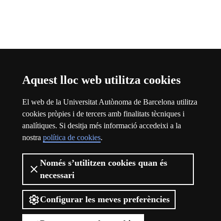
Aquest lloc web utilitza cookies
El web de la Universitat Autònoma de Barcelona utilitza
cookies pròpies i de tercers amb finalitats tècniques i
Threads
Aquest enllaç s'obre en una finestra nova
analítiques. Si desitja més informació accedeixi a la
nostra
política de cookies
.
Sobre el web
Logotip de la Universitat Autònoma de Barcelona
Només s’utilitzen cookies quan és
necessari
Avís legal
Protecció de dades
Sobre el web
Configurar les meves preferències
Accessibilitat web