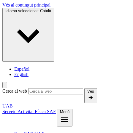
Vés al contingut principal
Idioma seleccionat:
Català
Español
English
Cerca al web
Vés
UAB
Servei
d'Activitat Física SAF
Menú