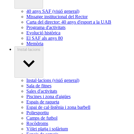
40 anys SAF (visió general)
Missatge institucional del Rector
Carta del director: 40 anys d'esport a la UAB
Programa d'activitats
Evolució històrica
El SAF als anys 80
Memòria
Instal·lacions
Instal·lacions (visió general)
Sala de fitnes
Sales d'activitats
Piscines i zona d'aigües
Espais de raqueta
Espai de cal·listènia i zona barbell
Poliesportiu
Camps de futbol
Rocòdroms
Vòlei platja i solàrium