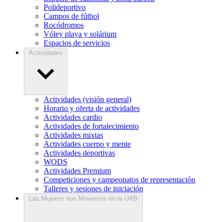
Polideportivo
Campos de fútbol
Rocódromos
Vóley playa y solárium
Espacios de servicios
Actividades
Actividades (visión general)
Horario y oferta de actividades
Actividades cardio
Actividades de fortalecimiento
Actividades mixtas
Actividades cuerpo y mente
Actividades deportivas
WODS
Actividades Premium
Competiciones y campeonatos de representación
Talleres y sesiones de iniciación
Las Mujeres nos Movemos en la UAB