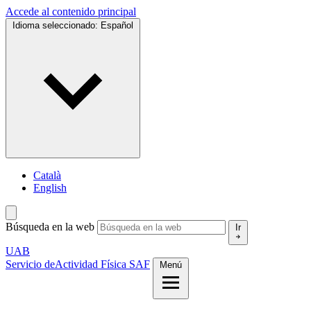
Accede al contenido principal
Idioma seleccionado:
Español
Català
English
Búsqueda en la web
Ir
UAB
Servicio de
Actividad Física SAF
Menú