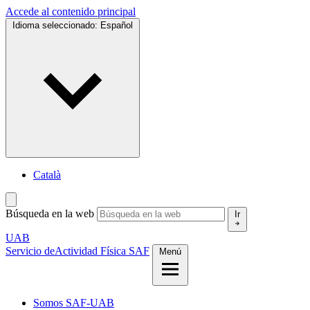
Accede al contenido principal
Idioma seleccionado:
Español
Català
Búsqueda en la web
Ir
UAB
Servicio de
Actividad Física SAF
Menú
Somos SAF-UAB