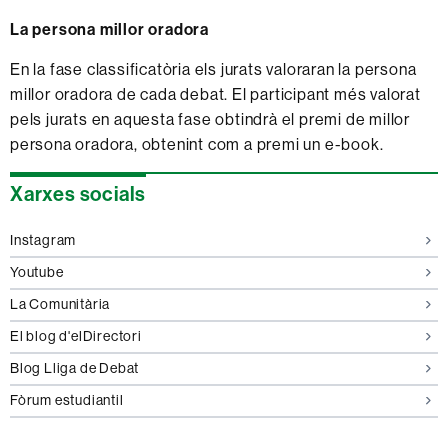
La persona millor oradora
En la fase classificatòria els jurats valoraran la persona
millor oradora de cada debat. El participant més valorat
pels jurats en aquesta fase obtindrà el premi de millor
persona oradora, obtenint com a premi un e-book.
Informació
Xarxes socials
complementària
Instagram
Youtube
La Comunitària
El blog d'elDirectori
Blog Lliga de Debat
Fòrum estudiantil