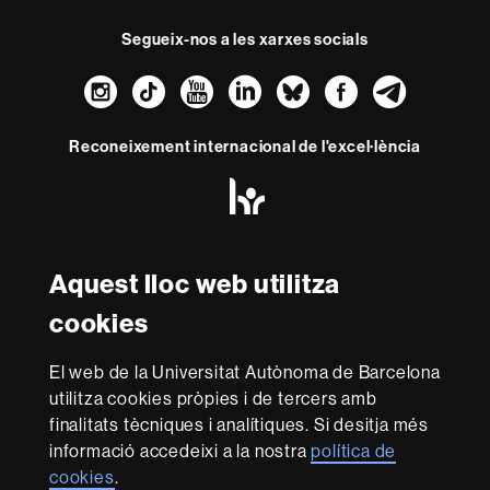
Segueix-nos a les xarxes socials
Instagram
TikTok
YouTube
LinkedIn
Bluesky
Faceboo
Teleg
Reconeixement internacional de l'excel·lència
HR
Excellence
in
Research
Amb el finançament de
-
Aquest lloc web utilitza
Euraxess
cookies
Sobre
El web de la Universitat Autònoma de Barcelona
aquest
utilitza cookies pròpies i de tercers amb
web
Avís legal
Protecció de dades
Sobre el
finalitats tècniques i analítiques. Si desitja més
informació accedeixi a la nostra
política de
web
Accessibilitat web
Mapa del web UAB
cookies
.