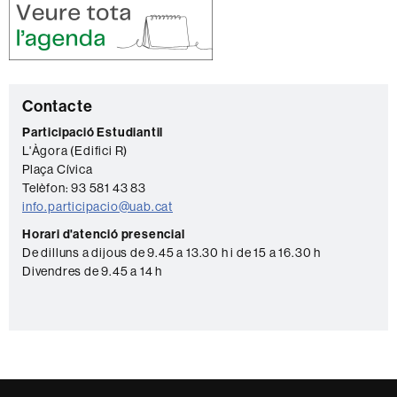
C
Contacte
o
Participació Estudiantil
L'Àgora (Edifici R)
n
Plaça Cívica
t
Telèfon: 93 581 43 83
a
info.participacio@uab.cat
c
Horari d'atenció presencial
De dilluns a dijous de 9.45 a 13.30 h i de 15 a 16.30 h
t
Divendres de 9.45 a 14 h
e