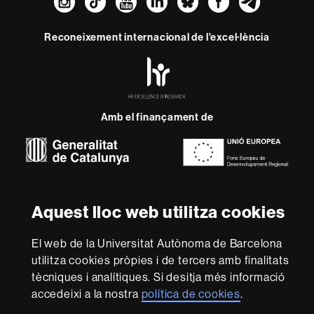
Instagram
TikTok
YouTube
LinkedIn
Bluesky
Faceboo
Teleg
Reconeixement internacional de l'excel·lència
HR
Excellence
in
Research
Amb el finançament de
-
Euraxess
Sobre
aquest
Aquest lloc web utilitza cookies
web
Avís legal
Protecció de dades
Sobre el
web
Accessibilitat web
Mapa del web UAB
El web de la Universitat Autònoma de Barcelona
utilitza cookies pròpies i de tercers amb finalitats
Som una universitat capdavantera que imparteix una
tècniques i analítiques. Si desitja més informació
docència de qualitat i excel·lència, diversificada,
accedeixi a la nostra
política de cookies
.
multidisciplinària i flexible, ajustada a les necessitats de
la societat i adaptada als nous models de l'Europa del