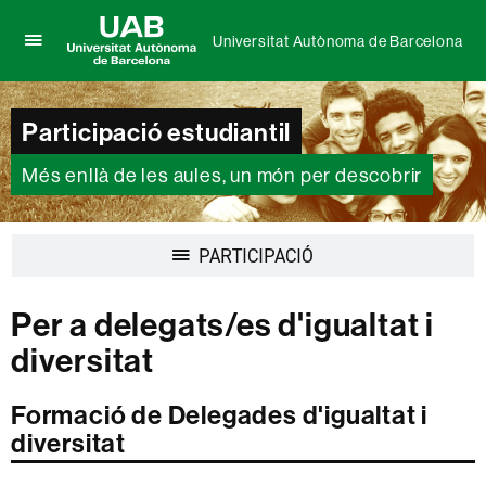
Universitat Autònoma de Barcelona
Prem
UAB
per
Universitat
desplegar
Autònoma
Participació estudiantil
el
de
menú
Barcelona
de
Més enllà de les aules, un món per descobrir
Universitat
Autònoma
de
Desplegar
PARTICIPACIÓ
Barcelona
la
navegació
Per a delegats/es d'igualtat i
diversitat
Formació de Delegades d'igualtat i
diversitat