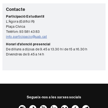
C
Contacte
o
Participació Estudiantil
L'Àgora (Edifici R)
n
Plaça Cívica
t
Telèfon: 93 581 43 83
a
info.participacio@uab.cat
c
Horari d'atenció presencial
De dilluns a dijous de 9.45 a 13.30 h i de 15 a 16.30 h
t
Divendres de 9.45 a 14 h
e
Segueix-nos a les xarxes socials