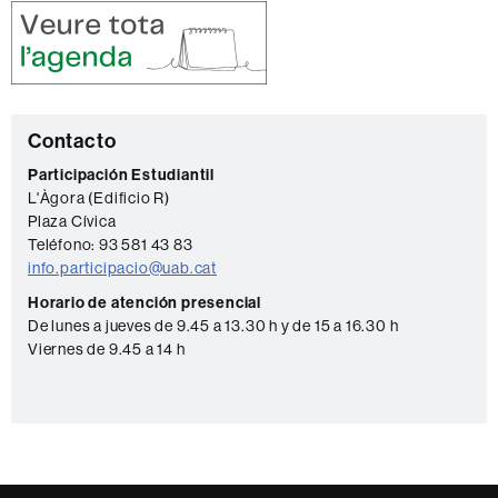
C
Contacto
o
Participación Estudiantil
L'Àgora (Edificio R)
n
Plaza Cívica
t
Teléfono: 93 581 43 83
a
info.participacio@uab.cat
c
Horario de atención presencial
De lunes a jueves de 9.45 a 13.30 h y de 15 a 16.30 h
t
Viernes de 9.45 a 14 h
o