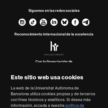
Síguenos en las redes sociales
Instagram
TikTok
YouTube
LinkedIn
Bluesky
Faceboo
Teleg
Reconocimiento internacional de la excelencia
HR
Excellence
in
Research
-
Con la financiación de
Euraxess
Este sitio web usa cookies
Sobre
La web de la Universitat Autònoma de
esta
Barcelona utiliza cookies propias y de terceros
web
Aviso legal
Protección de datos
Sobre el
con fines técnicos y analíticos. Si desea más
web
Accesibilidad web
Mapa del web UAB
información, acceda a nuestra
política de