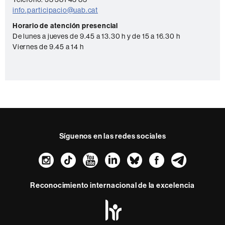
a
info.participacio@uab.cat
c
Horario de atención presencial
De lunes a jueves de 9.45 a 13.30 h y de 15 a 16.30 h
t
Viernes de 9.45 a 14 h
o
Síguenos en las redes sociales
Instagram
TikTok
YouTube
LinkedIn
Bluesky
Faceboo
Teleg
Reconocimiento internacional de la excelencia
HR
Excellence
in