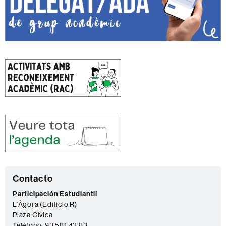
C
Contacto
o
Participación Estudiantil
L'Àgora (Edificio R)
n
Plaza Cívica
t
Teléfono: 93 581 43 83