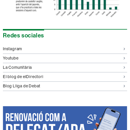
Información
Redes sociales
complementaria
Instagram
Youtube
La Comunitària
El blog de elDirectori
Blog Lliga de Debat