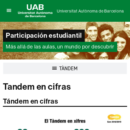
Universitat Autònoma de Barcelona
Clica
UAB
aquí
Universitat
para
Autònoma
desplegar
Participación estudiantil
de
el
Barcelona
menú
Más allá de las aulas, un mundo por descubrir
de
Universitat
Autònoma
de
Desplegar
TÀNDEM
Barcelona
la
navegación
Tandem en cifras
Tándem en cifras