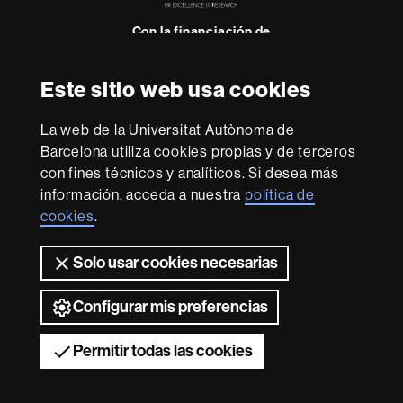
Research
-
Con la financiación de
Euraxess
Este sitio web usa cookies
Sobre
esta
La web de la Universitat Autònoma de
Barcelona utiliza cookies propias y de terceros
web
Aviso legal
Protección de datos
Sobre el
con fines técnicos y analíticos. Si desea más
web
Accesibilidad web
Mapa del web UAB
información, acceda a nuestra
política de
cookies
.
Somos una universidad líder que imparte una docencia
de calidad y excelencia, diversificada, multidisciplinaria y
flexible, adecuada a las necesidades de la sociedad y
Solo usar cookies necesarias
adaptada a los nuevos modelos de la Europa del
conocimiento. La UAB es reconocida internacionalmente
Configurar mis preferencias
por la calidad y el carácter innovador de su investigación.
2026 Universitat Autònoma de Barcelona
Permitir todas las cookies